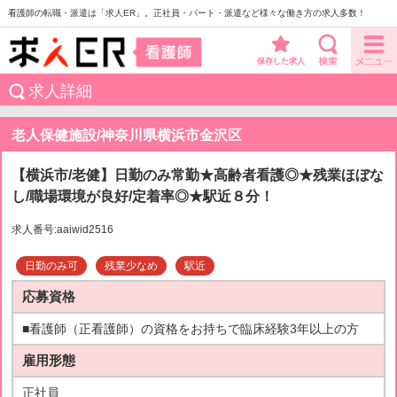
看護師の転職・派遣は「求人ER」。正社員・パート・派遣など様々な働き方の求人多数！
保存した求人
求人詳細
老人保健施設/神奈川県横浜市金沢区
【横浜市/老健】日勤のみ常勤★高齢者看護◎★残業ほぼな
し/職場環境が良好/定着率◎★駅近８分！
求人番号:aaiwid2516
日勤のみ可
残業少なめ
駅近
応募資格
■看護師（正看護師）の資格をお持ちで臨床経験3年以上の方
雇用形態
正社員