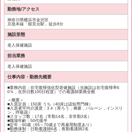
勤務地/アクセス
神奈川県横浜市金沢区
京急本線「能見台駅」徒歩8分
施設形態
老人保健施設
担当業務
老人保健施設
仕事内容・勤務先概要
■業務内容：在宅復帰強化型老健施設（当施設は在宅復帰率6
0％，在所日数100日程度）での看護師業務全般
＜概要＞
■入居定員：150床 うち（40床は認知専門棟）
■入居者平均介護度：3.4（胃ろう，褥瘡，バルーン，インスリ
ン，呼吸器）
■スタッフ数：17名（常勤14名，非常勤3名）
■職場年齢：50代後半
■定年：60歳（65～70歳まで再雇用制度あり）
■勤務体制：日勤看護師6名，夜勤看護師2名