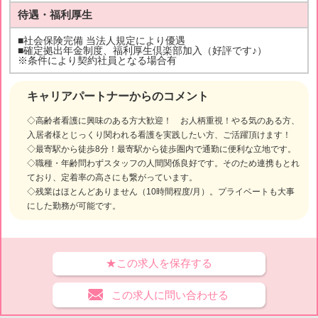
待遇・福利厚生
■社会保険完備 当法人規定により優遇
■確定拠出年金制度、福利厚生倶楽部加入（好評です♪）
※条件により契約社員となる場合有
キャリアパートナーからのコメント
◇高齢者看護に興味のある方大歓迎！ お人柄重視！やる気のある方、
入居者様とじっくり関われる看護を実践したい方、ご活躍頂けます！
◇最寄駅から徒歩8分！最寄駅から徒歩圏内で通勤に便利な立地です。
◇職種・年齢問わずスタッフの人間関係良好です。そのため連携もとれ
ており、定着率の高さにも繋がっています。
◇残業はほとんどありません（10時間程度/月）。プライベートも大事
にした勤務が可能です。
★この求人を保存する
この求人に問い合わせる