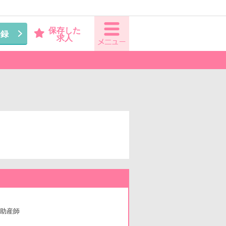
保存した
登録
求人
助産師