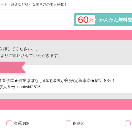
パート・派遣など様々な働き方の求人多数！
かんたん無料
を押してください。。
ーよりご連絡させていただきます。
者看護◎★残業ほぼなし/職場環境が良好/定着率◎★駅近８分！
番号：aaiwid2516
准看護師
保健師