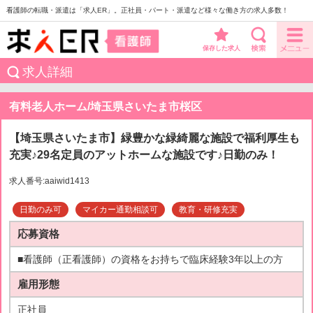
看護師の転職・派遣は「求人ER」。正社員・パート・派遣など様々な働き方の求人多数！
保存した求人
求人詳細
有料老人ホーム/埼玉県さいたま市桜区
【埼玉県さいたま市】緑豊かな緑綺麗な施設で福利厚生も
充実♪29名定員のアットホームな施設です♪日勤のみ！
求人番号:aaiwid1413
日勤のみ可
マイカー通勤相談可
教育・研修充実
応募資格
■看護師（正看護師）の資格をお持ちで臨床経験3年以上の方
雇用形態
正社員