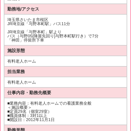
勤務地/アクセス
埼玉県さいたま市桜区
JR埼京線「与野本町駅」バス11分
JR埼京線「与野本町」駅より
バス（与野05[陣屋先回り]与野本町駅行き）で7分
「神田」停留所下車
施設形態
有料老人ホーム
担当業務
有料老人ホーム
仕事内容・勤務先概要
■業務内容：有料老人ホームでの看護業務全般
＜施設概要＞
■定員29名（個室29室）
■職員体制：3対1以上
■開設日：2012年11月1日
勤務形態