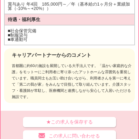
賞与あり 年4回 185,000円～╱年（基本給の1ヶ月分＋業績加
算（-10%～+20%））
待遇・福利厚生
■社会保管完備
■制服貸与
■車通勤可
キャリアパートナーからのコメント
首都圏に約60の施設を展開している大手法人です。「温かい家庭的な介
護」をモットーにご利用者に寄り添ったアットホームな雰囲気を重視し
ています。職員同士もお互い助け合いながら、利用者さんを第一に考え
て「第二の我が家」をみんなで目指して取り組んでいます。介護スタッ
フ・看護師が常駐し、医療機関と連携しながら安心して入居いただける
施設です。
★この求人を保存する
この求人に問い合わせる