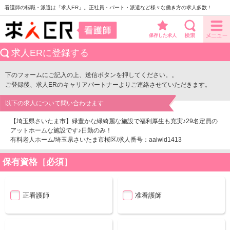
看護師の転職・派遣は「求人ER」。正社員・パート・派遣など様々な働き方の求人多数！
保存した求人
求人ERに登録する
下のフォームにご記入の上、送信ボタンを押してください。。
ご登録後、求人ERのキャリアパートナーよりご連絡させていただきます。
以下の求人について問い合わせます
【埼玉県さいたま市】緑豊かな緑綺麗な施設で福利厚生も充実♪29名定員の
アットホームな施設です♪日勤のみ！
有料老人ホーム/埼玉県さいたま市桜区/求人番号：aaiwid1413
保有資格［必須］
正看護師
准看護師