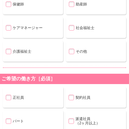
保健師
助産師
ケアマネージャー
社会福祉士
介護福祉士
その他
ご希望の働き方［必須］
正社員
契約社員
派遣社員
パート
（2ヶ月以上）