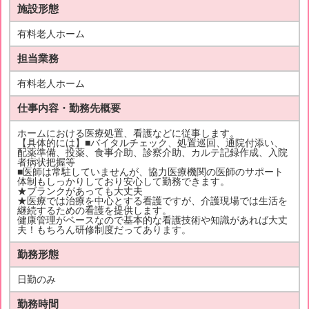
施設形態
有料老人ホーム
担当業務
有料老人ホーム
仕事内容・勤務先概要
ホームにおける医療処置、看護などに従事します。
【具体的には】■バイタルチェック、処置巡回、通院付添い、
配薬準備、投薬、食事介助、診察介助、カルテ記録作成、入院
者病状把握等
■医師は常駐していませんが、協力医療機関の医師のサポート
体制もしっかりしており安心して勤務できます。
★ブランクがあっても大丈夫
★医療では治療を中心とする看護ですが、介護現場では生活を
継続するための看護を提供します。
健康管理がベースなので基本的な看護技術や知識があれば大丈
夫！もちろん研修制度だってあります。
勤務形態
日勤のみ
勤務時間