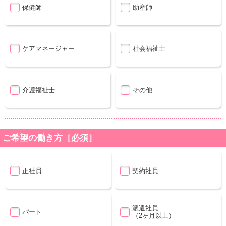
保健師
助産師
ケアマネージャー
社会福祉士
介護福祉士
その他
ご希望の働き方［必須］
正社員
契約社員
派遣社員
パート
（2ヶ月以上）