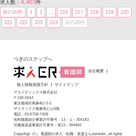
4,463
求人数：
件
前の20件
1
2
...
216
217
218
219
220
221
222
223
224
次の20件
つぎのステップへ
会社概要
個人情報保護方針
サイトマップ
アスメディックス株式会社
〒106-0044
東京都港区東麻布1-5-2
ザイマックス東麻布ビル5階
電話：03-6758-7409
有料職業紹介事業許可番号：13－ユ－304183
労働者派遣事業許可番号：派13－304965
Copyrihgt（C）
看護師の求人・転職・派遣なら
asmedix , all rights