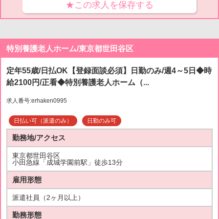
★この求人を保存する
特別養護老人ホーム/東京都世田谷区
定年55歳/日払OK【登録面談必須】日勤のみ/週4～5日◆時
給2100円/正看◆特別養護老人ホーム（...
求人番号:erhaken0995
日払い可（派遣のみ）
日勤のみ可
勤務地/アクセス
東京都世田谷区
小田急線「成城学園前駅」徒歩13分
雇用形態
派遣社員（2ヶ月以上）
勤務形態