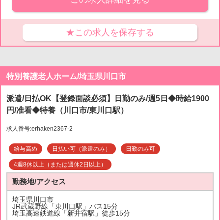
★この求人を保存する
特別養護老人ホーム/埼玉県川口市
派遣/日払OK【登録面談必須】日勤のみ/週5日◆時給1900
円/准看◆特養（川口市/東川口駅）
求人番号:erhaken2367-2
給与高め
日払い可（派遣のみ）
日勤のみ可
4週8休以上（または週休2日以上）
勤務地/アクセス
埼玉県川口市
JR武蔵野線「東川口駅」バス15分
埼玉高速鉄道線「新井宿駅」徒歩15分