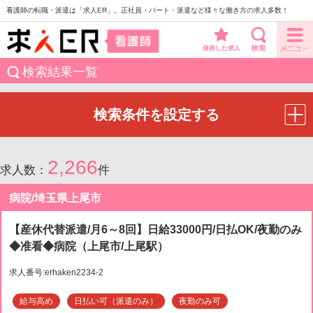
看護師の転職・派遣は「求人ER」。正社員・パート・派遣など様々な働き方の求人多数！
保存した求人
検索結果一覧
検索条件を設定する
2,266
求人数：
件
病院/埼玉県上尾市
【産休代替派遣/月6～8回】日給33000円/日払OK/夜勤のみ
◆准看◆病院（上尾市/上尾駅）
求人番号:erhaken2234-2
給与高め
日払い可（派遣のみ）
夜勤のみ可