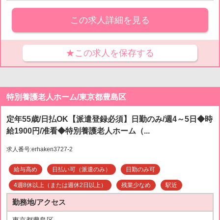
この求人詳細を見る
★この求人を保存する
特別養護老人ホーム/東京都豊島区
定年55歳/日払OK【派遣登録必須】日勤のみ/週4～5日◆時
給1900円/准看◆特別養護老人ホーム（...
求人番号:erhaken3727-2
給与高め
日払い可（派遣のみ）
日勤のみ可
4週8休以上（または週休2日以上）
残業少なめ
駅近
勤務地/アクセス