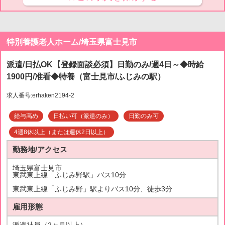
特別養護老人ホーム/埼玉県富士見市
派遣/日払OK【登録面談必須】日勤のみ/週4日～◆時給
1900円/准看◆特養（富士見市/ふじみの駅）
求人番号:erhaken2194-2
給与高め
日払い可（派遣のみ）
日勤のみ可
4週8休以上（または週休2日以上）
勤務地/アクセス
埼玉県富士見市
東武東上線「ふじみ野駅」バス10分
東武東上線「ふじみ野」駅よりバス10分、徒歩3分
雇用形態