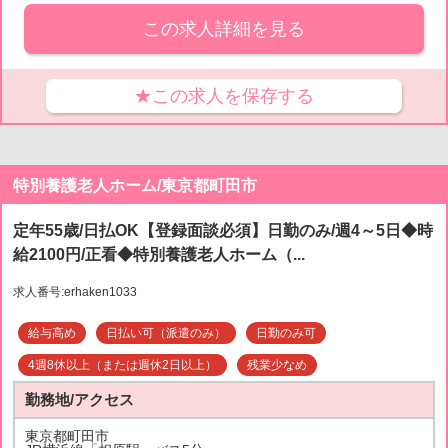
この求人詳細を見る
★この求人を保存する
特別養護老人ホーム/東京都町田市
定年55歳/日払OK【登録面談必須】日勤のみ/週4～5日◆時
給2100円/正看◆特別養護老人ホーム（...
求人番号:erhaken1033
給与高め
日払い可（派遣のみ）
日勤のみ可
4週8休以上（または週休2日以上）
残業少なめ
勤務地/アクセス
東京都町田市