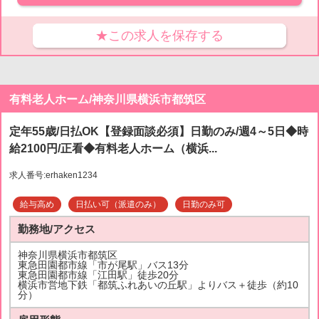
★この求人を保存する
有料老人ホーム/神奈川県横浜市都筑区
定年55歳/日払OK【登録面談必須】日勤のみ/週4～5日◆時
給2100円/正看◆有料老人ホーム（横浜...
求人番号:erhaken1234
給与高め
日払い可（派遣のみ）
日勤のみ可
勤務地/アクセス
神奈川県横浜市都筑区
東急田園都市線「市が尾駅」バス13分
東急田園都市線「江田駅」徒歩20分
横浜市営地下鉄「都筑ふれあいの丘駅」よりバス＋徒歩（約10
分）