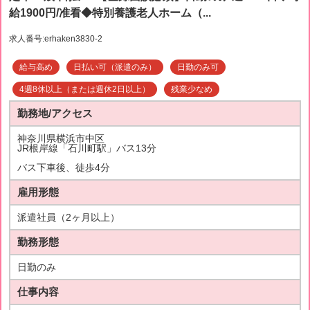
給1900円/准看◆特別養護老人ホーム（...
求人番号:erhaken3830-2
給与高め
日払い可（派遣のみ）
日勤のみ可
4週8休以上（または週休2日以上）
残業少なめ
勤務地/アクセス
神奈川県横浜市中区
JR根岸線「石川町駅」バス13分
バス下車後、徒歩4分
雇用形態
派遣社員（2ヶ月以上）
勤務形態
日勤のみ
仕事内容