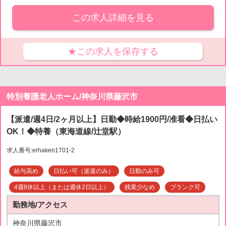
この求人詳細を見る
★この求人を保存する
特別養護老人ホーム/神奈川県藤沢市
【派遣/週4日/2ヶ月以上】日勤◆時給1900円/准看◆日払い
OK！◆特養（東海道線/辻堂駅）
求人番号:erhaken1701-2
給与高め
日払い可（派遣のみ）
日勤のみ可
4週8休以上（または週休2日以上）
残業少なめ
ブランク可
勤務地/アクセス
神奈川県藤沢市