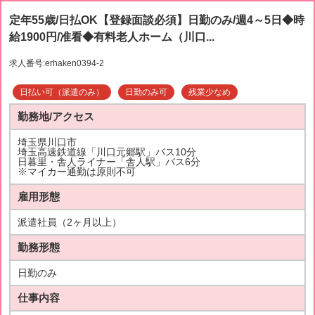
定年55歳/日払OK【登録面談必須】日勤のみ/週4～5日◆時
給1900円/准看◆有料老人ホーム（川口...
求人番号:erhaken0394-2
日払い可（派遣のみ）
日勤のみ可
残業少なめ
勤務地/アクセス
埼玉県川口市
埼玉高速鉄道線「川口元郷駅」バス10分
日暮里・舎人ライナー「舎人駅」バス6分
※マイカー通勤は原則不可
雇用形態
派遣社員（2ヶ月以上）
勤務形態
日勤のみ
仕事内容