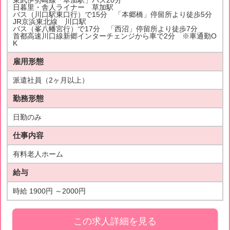
東武伊勢崎線「草加駅」バス20分
日暮里・舎人ライナー 草加駅
バス（川口駅東口行）で15分 「本郷橋」停留所より徒歩5分
JR京浜東北線 川口駅
バス（峯八幡宮行）で17分 「西沼」停留所より徒歩7分
首都高速川口線新郷インターチェンジから車で2分 ※車通勤O
K
雇用形態
派遣社員（2ヶ月以上）
勤務形態
日勤のみ
仕事内容
有料老人ホーム
給与
時給 1900円 ～2000円
この求人詳細を見る