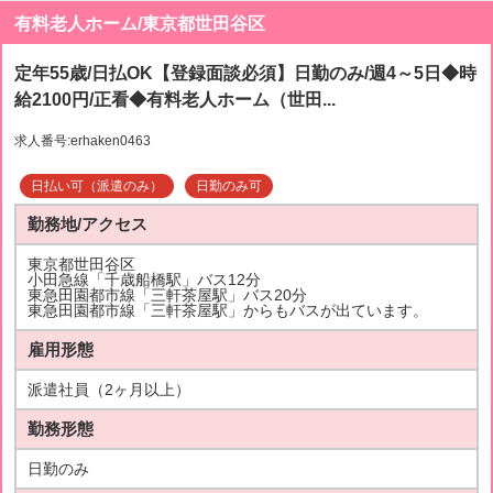
有料老人ホーム/東京都世田谷区
定年55歳/日払OK【登録面談必須】日勤のみ/週4～5日◆時
給2100円/正看◆有料老人ホーム（世田...
求人番号:erhaken0463
日払い可（派遣のみ）
日勤のみ可
勤務地/アクセス
東京都世田谷区
小田急線「千歳船橋駅」バス12分
東急田園都市線「三軒茶屋駅」バス20分
東急田園都市線「三軒茶屋駅」からもバスが出ています。
雇用形態
派遣社員（2ヶ月以上）
勤務形態
日勤のみ