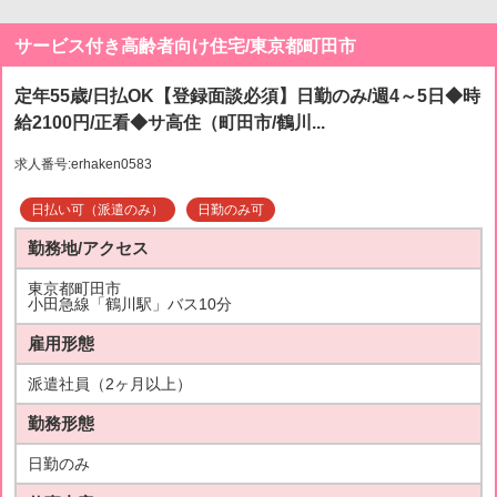
サービス付き高齢者向け住宅/東京都町田市
定年55歳/日払OK【登録面談必須】日勤のみ/週4～5日◆時
給2100円/正看◆サ高住（町田市/鶴川...
求人番号:erhaken0583
日払い可（派遣のみ）
日勤のみ可
勤務地/アクセス
東京都町田市
小田急線「鶴川駅」バス10分
雇用形態
派遣社員（2ヶ月以上）
勤務形態
日勤のみ