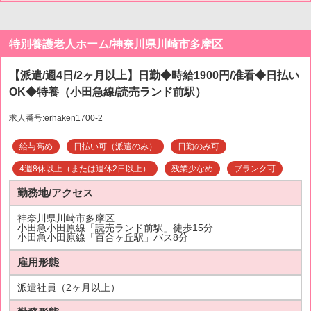
特別養護老人ホーム/神奈川県川崎市多摩区
【派遣/週4日/2ヶ月以上】日勤◆時給1900円/准看◆日払い
OK◆特養（小田急線/読売ランド前駅）
求人番号:erhaken1700-2
給与高め
日払い可（派遣のみ）
日勤のみ可
4週8休以上（または週休2日以上）
残業少なめ
ブランク可
勤務地/アクセス
神奈川県川崎市多摩区
小田急小田原線「読売ランド前駅」徒歩15分
小田急小田原線「百合ヶ丘駅」バス8分
雇用形態
派遣社員（2ヶ月以上）