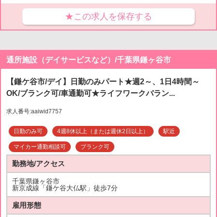
★この求人を保存する
通所施設（デイサービスなど）/千葉県鎌ヶ谷市
【鎌ケ谷市/デイ】日勤のみパート★週2～、1日4時間～
OK/ブランク可/車通勤可★ライフワークバラン...
求人番号:aaiwid7757
日勤のみ可
4週8休以上（または週休2日以上）
駅近
マイカー通勤相談可
ブランク可
勤務地/アクセス
千葉県鎌ヶ谷市
新京成線「鎌ケ谷大仏駅」徒歩7分
雇用形態