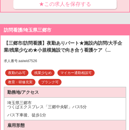
★この求人を保存する
訪問看護/埼玉県三郷市
【三郷市/訪問看護】夜勤ありパート★施設内訪問/大手企
業/残業少なめ★小規模施設で向き合う看護ケア〈...
求人番号:aaiwid7526
夜勤のみ可
残業少なめ
マイカー通勤相談可
教育・研修充実
ブランク可
勤務地/アクセス
埼玉県三郷市
つくばエクスプレス「三郷中央駅」バス5分
バス下車後、徒歩1分
雇用形態