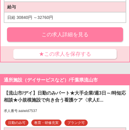
給与
日給 30840円 ～32760円
この求人詳細を見る
★この求人を保存する
通所施設（デイサービスなど）/千葉県流山市
【流山市/デイ】日勤のみパート★大手企業/週3日～/時短応
相談★小規模施設で向き合う看護ケア〈求人E...
求人番号:aaiwid7537
日勤のみ可
教育・研修充実
ブランク可