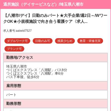
通所施設（デイサービスなど）/埼玉県八潮市
【八潮市/デイ】日勤のみパート★大手企業/週2日～/Wワー
クOK★小規模施設で向き合う看護ケア〈求人...
求人番号:aaiwid7527
ダブルワーク可
日勤のみ可
残業少なめ
教育・研修充実
ブランク可
勤務地/アクセス
埼玉県八潮市
つくばエクスプレス「八潮駅」バス8分
つくばエクスプレス「八潮駅」車6分
バス下車後、徒歩6分
雇用形態
パート
勤務形態