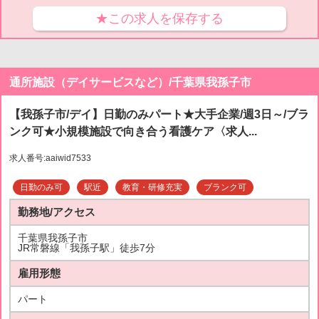
★この求人を保存する
通所施設（デイサービスなど）/千葉県我孫子市
【我孫子市/デイ】日勤のみパート★大手企業/週3日～/ブラ
ンク可★小規模施設で向き合う看護ケア〈求人...
求人番号:aaiwid7533
日勤のみ可
駅近
教育・研修充実
ブランク可
勤務地/アクセス
千葉県我孫子市
JR常磐線「我孫子駅」徒歩7分
雇用形態
パート