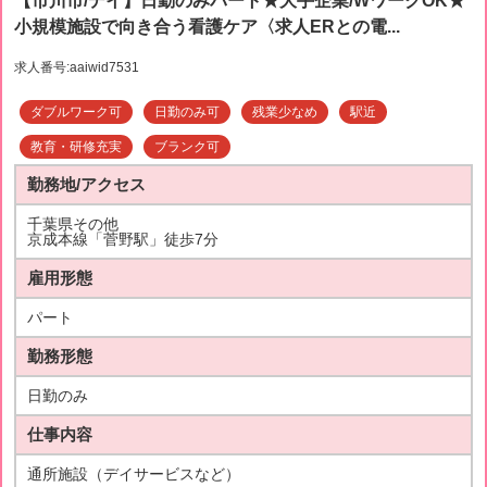
【市川市/デイ】日勤のみパート★大手企業/WワークOK★
小規模施設で向き合う看護ケア〈求人ERとの電...
求人番号:aaiwid7531
ダブルワーク可
日勤のみ可
残業少なめ
駅近
教育・研修充実
ブランク可
勤務地/アクセス
千葉県その他
京成本線「菅野駅」徒歩7分
雇用形態
パート
勤務形態
日勤のみ
仕事内容
通所施設（デイサービスなど）