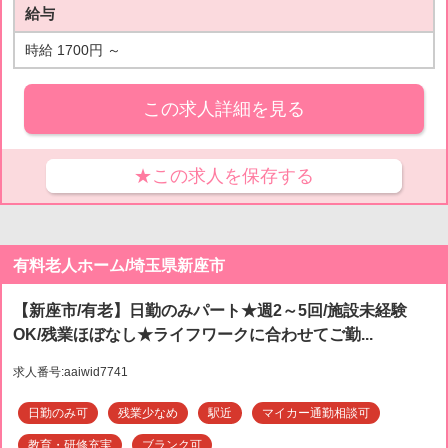
給与
時給 1700円 ～
この求人詳細を見る
★この求人を保存する
有料老人ホーム/埼玉県新座市
【新座市/有老】日勤のみパート★週2～5回/施設未経験
OK/残業ほぼなし★ライフワークに合わせてご勤...
求人番号:aaiwid7741
日勤のみ可
残業少なめ
駅近
マイカー通勤相談可
教育・研修充実
ブランク可