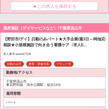
★この求人を保存する
通所施設（デイサービスなど）/千葉県流山市
【野田市/デイ】日勤のみパート★大手企業/週3日～/時短応
相談★小規模施設で向き合う看護ケア〈求人E...
求人番号:aaiwid7538
日勤のみ可
教育・研修充実
ブランク可
勤務地/アクセス
千葉県流山市
東武野田線「清水公園駅」徒歩14分
雇用形態
パート