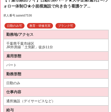
【千葉市緑区/デイ】日勤のみパート★大手企業/週3日～/フ
ォロー体制◎★小規模施設で向き合う看護ケア...
求人番号:aaiwid7536
日勤のみ可
教育・研修充実
ブランク可
勤務地/アクセス
千葉県千葉市緑区
JR外房線「土気駅」徒歩11分
雇用形態
パート
勤務形態
日勤のみ
仕事内容
通所施設（デイサービスなど）
給与