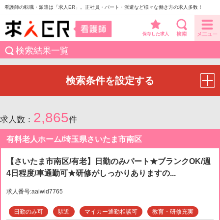
看護師の転職・派遣は「求人ER」。正社員・パート・派遣など様々な働き方の求人多数！
保存した求人
検索結果一覧
検索条件を設定する
2,865
求人数：
件
有料老人ホーム/埼玉県さいたま市南区
【さいたま市南区/有老】日勤のみパート★ブランクOK/週
4日程度/車通勤可★研修がしっかりありますの...
求人番号:aaiwid7765
日勤のみ可
駅近
マイカー通勤相談可
教育・研修充実