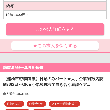
給与
時給 1600円 ～
この求人詳細を見る
★この求人を保存する
訪問看護/千葉県船橋市
【船橋市/訪問看護】日勤のみパート★大手企業/施設内訪
問/週2日～OK★小規模施設で向き合う看護ケア...
求人番号:aaiwid7532
日勤のみ可
残業少なめ
マイカー通勤相談可