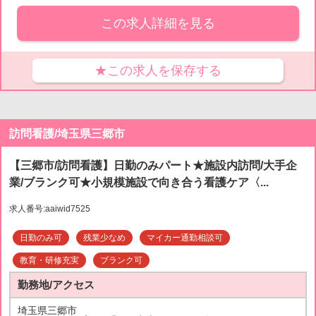
この求人詳細を見る
★この求人を保存する
訪問看護/埼玉県三郷市
【三郷市/訪問看護】日勤のみパート★施設内訪問/大手企
業/ブランク可★小規模施設で向き合う看護ケア〈...
求人番号:aaiwid7525
日勤のみ可
残業少なめ
マイカー通勤相談可
教育・研修充実
ブランク可
勤務地/アクセス
埼玉県三郷市