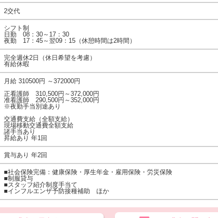
2交代
シフト制
日勤 08：30～17：30
夜勤 17：45～翌09：15（休憩時間は2時間）
完全週休2日（休日希望を考慮）
有給休暇
月給 310500円 ～372000円
正看護師 310,500円～372,000円
准看護師 290,500円～352,000円
※夜勤手当別途あり
交通費支給（全額支給）
現場移動交通費全額支給
諸手当あり
昇給あり 年1回
賞与あり 年2回
■社会保険完備：健康保険・厚生年金・雇用保険・労災保険
■制服貸与
■スタッフ紹介制度手当て
■インフルエンザ予防接種補助 ほか