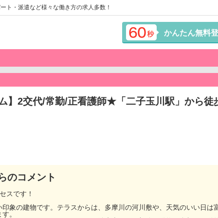
パート・派遣など様々な働き方の求人多数！
かんたん無料
ム】2交代/常勤/正看護師★「二子玉川駅」から徒
らのコメント
クセスです！
！
い印象の建物です。テラスからは、多摩川の河川敷や、天気のいい日は
ます。