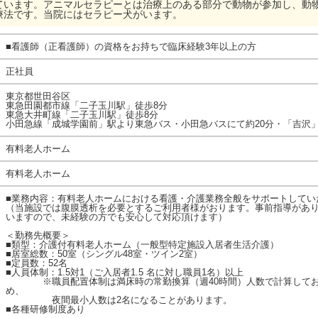
ています。アニマルセラピーとは治療上のある部分で動物が参加し、動
療法です。当院にはセラピー犬がいます。
■看護師（正看護師）の資格をお持ちで臨床経験3年以上の方
正社員
東京都世田谷区
東急田園都市線「二子玉川駅」徒歩8分
東急大井町線「二子玉川駅」徒歩8分
小田急線「成城学園前」駅より東急バス・小田急バスにて約20分・「吉沢
有料老人ホーム
有料老人ホーム
■業務内容：有料老人ホームにおける看護・介護業務全般をサポートしてい
（当施設では腹膜透析を必要とするご利用者様がおります。事前指導があ
いますので、未経験の方でも安心して対応頂けます）
＜勤務先概要＞
■類型：介護付有料老人ホーム（一般型特定施設入居者生活介護）
■居室総数：50室（シングル48室・ツイン2室）
■定員数：52名
■人員体制：1.5対1（ご入居者1.5 名に対し職員1名）以上
※職員配置体制は満床時の常勤換算（週40時間）人数で計算してお
め、
夜間最小人数は2名になることがあります。
■各種研修制度あり