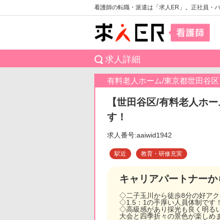
看護師の転職・派遣は「求人ER」。正社員・
求人詳細
有料老人ホーム/東京都世田谷区
【世田谷区/有料老人ホー
す！
求人番号:aaiwid1942
駅近
教育・研修充実
キャリアパートナーか
◇二子玉川から徒歩8分の好ア
◇1.5：1の手厚い人員体制です
◇高級感があり採光も良く明る
大会と四季折々の景色が楽しめ