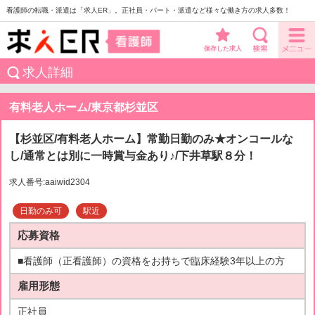
看護師の転職・派遣は「求人ER」。正社員・パート・派遣など様々な働き方の求人多数！
保存した求人
求人詳細
有料老人ホーム/東京都杉並区
【杉並区/有料老人ホーム】常勤日勤のみ★オンコールな
し/通常とは別に一時賞与金あり♪/下井草駅８分！
求人番号:aaiwid2304
日勤のみ可
駅近
応募資格
■看護師（正看護師）の資格をお持ちで臨床経験3年以上の方
雇用形態
正社員