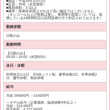
■開設：平成26年10月1日
■定員：30名（全室個室）
■職員体制：3:1以上
■備考：医療依存度はそれほど高い施設ではございません
（オンコールおよび夜勤は無し。夜間帯の急変については、提
携している24時間対応の訪問診療の方で対応されております）
勤務形態
日勤のみ
勤務時間
【日勤のみ】
09:00～18:00（休憩60分）
休日・休暇
年間休日111日、月9休シフト制、夏季休暇2日、冬季休暇2
日、慶弔休暇、有給休暇
給与
月給 296000円 ～316000円
＜モデル給与（正看護師、臨床経験9年以上＞
月給：316,000円
想定年収：4,312,000円