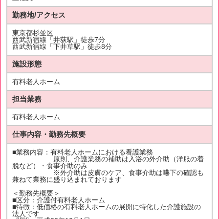
勤務地/アクセス
東京都杉並区
西武新宿線「井荻駅」徒歩7分
西武新宿線「下井草駅」徒歩8分
施設形態
有料老人ホーム
担当業務
有料老人ホーム
仕事内容・勤務先概要
■業務内容：有料老人ホームにおける看護業務
原則、介護業務の補助は入浴の外介助（洋服の着
脱など）・食事介助のみ
※外介助は皮膚のケア、食事介助は嚥下の確認も
兼ねて業務に盛り込まれております
＜勤務先概要＞
■区分：介護付有料老人ホーム
■特徴：低価格の有料老人ホームの展開に特化した介護施設の
法人です