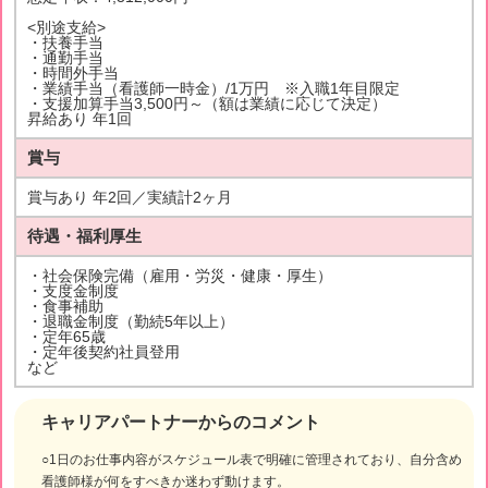
<別途支給>
・扶養手当
・通勤手当
・時間外手当
・業績手当（看護師一時金）/1万円 ※入職1年目限定
・支援加算手当3,500円～（額は業績に応じて決定）
昇給あり 年1回
賞与
賞与あり 年2回／実績計2ヶ月
待遇・福利厚生
・社会保険完備（雇用・労災・健康・厚生）
・支度金制度
・食事補助
・退職金制度（勤続5年以上）
・定年65歳
・定年後契約社員登用
など
キャリアパートナーからのコメント
○1日のお仕事内容がスケジュール表で明確に管理されており、自分含め
看護師様が何をすべきか迷わず動けます。