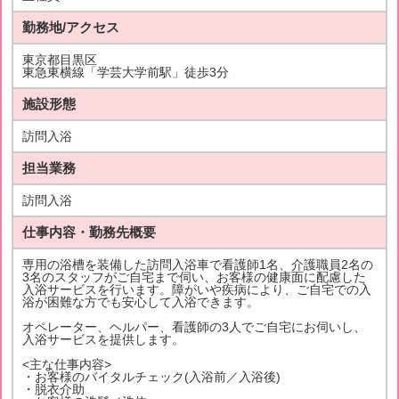
勤務地/アクセス
東京都目黒区
東急東横線「学芸大学前駅」徒歩3分
施設形態
訪問入浴
担当業務
訪問入浴
仕事内容・勤務先概要
専用の浴槽を装備した訪問入浴車で看護師1名、介護職員2名の
3名のスタッフがご自宅まで伺い、お客様の健康面に配慮した
入浴サービスを行います。障がいや疾病により、ご自宅での入
浴が困難な方でも安心して入浴できます。
オペレーター、ヘルパー、看護師の3人でご自宅にお伺いし、
入浴サービスを提供します。
<主な仕事内容>
・お客様のバイタルチェック(入浴前／入浴後)
・脱衣介助