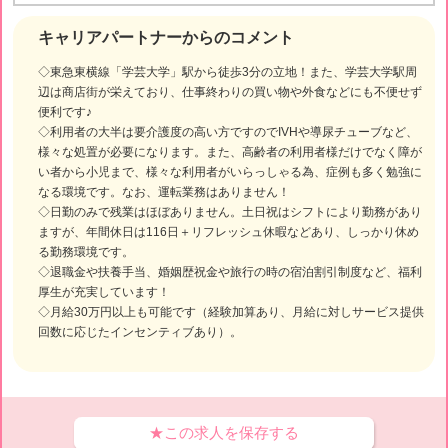
キャリアパートナーからのコメント
◇東急東横線「学芸大学」駅から徒歩3分の立地！また、学芸大学駅周
辺は商店街が栄えており、仕事終わりの買い物や外食などにも不便せず
便利です♪
◇利用者の大半は要介護度の高い方ですのでIVHや導尿チューブなど、
様々な処置が必要になります。また、高齢者の利用者様だけでなく障が
い者から小児まで、様々な利用者がいらっしゃる為、症例も多く勉強に
なる環境です。なお、運転業務はありません！
◇日勤のみで残業はほぼありません。土日祝はシフトにより勤務があり
ますが、年間休日は116日＋リフレッシュ休暇などあり、しっかり休め
る勤務環境です。
◇退職金や扶養手当、婚姻歴祝金や旅行の時の宿泊割引制度など、福利
厚生が充実しています！
◇月給30万円以上も可能です（経験加算あり、月給に対しサービス提供
回数に応じたインセンティブあり）。
★この求人を保存する