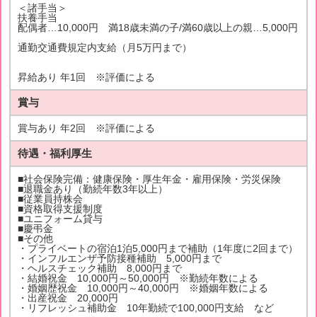
＜諸手当＞
扶養手当
配偶者…10,000円 満18歳未満の子/満60歳以上の親…5,000円
通勤交通費規定内支給（月5万円まで）
昇給あり 年1回 ※評価による
賞与
賞与あり 年2回 ※評価による
待遇・福利厚生
■社会保険完備：健康保険・厚生年金・雇用保険・労災保険
■退職金あり（勤続年数3年以上）
■従業員持株会
■資格取得支援制度
■ユニフォーム貸与
■慶弔金
■その他
・プライベートの宿泊1泊5,000円まで補助（1年度に2回まで）
・インフルエンザ予防接種補助 5,000円まで
・ヘルスチェック補助 8,000円まで
・結婚祝金 10,000円～50,000円 ※勤続年数による
・婚姻歴祝金 10,000円～40,000円 ※婚姻年数による
・出産祝金 20,000円
・リフレッシュ補助金 10年勤続で100,000円支給 など