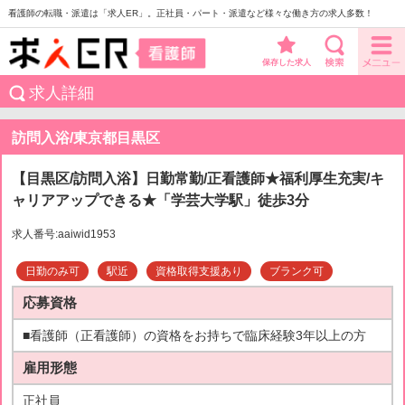
看護師の転職・派遣は「求人ER」。正社員・パート・派遣など様々な働き方の求人多数！
保存した求人
求人詳細
訪問入浴/東京都目黒区
【目黒区/訪問入浴】日勤常勤/正看護師★福利厚生充実/キ
ャリアアップできる★「学芸大学駅」徒歩3分
求人番号:aaiwid1953
日勤のみ可
駅近
資格取得支援あり
ブランク可
応募資格
■看護師（正看護師）の資格をお持ちで臨床経験3年以上の方
雇用形態
正社員