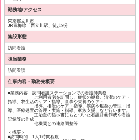
勤務地/アクセス
東京都立川市
JR青梅線「西立川駅」徒歩9分
施設形態
訪問看護
担当業務
訪問看護
仕事内容・勤務先概要
■業務内容：訪問看護ステーションでの看護師業務
ご利用者宅を訪問し、症状の観察、清潔のケア・
指導、衣生活のケア・指導、食事や栄養のケア・
指導、排泄のケア・指導、疾病や服薬の管理・指
導、医療処置の管理・実施・指導、家族支援、など行います。
主治医の指示書にもとづいた看護計画作成や看護
記録等の作成
他機関との連絡調整等
＜概要＞
■訪問時間：1人1時間程度