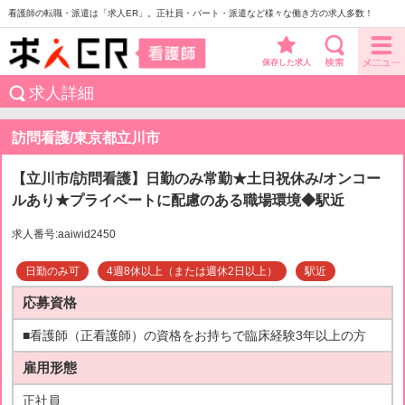
看護師の転職・派遣は「求人ER」。正社員・パート・派遣など様々な働き方の求人多数！
保存した求人
求人詳細
訪問看護/東京都立川市
【立川市/訪問看護】日勤のみ常勤★土日祝休み/オンコー
ルあり★プライベートに配慮のある職場環境◆駅近
求人番号:aaiwid2450
日勤のみ可
4週8休以上（または週休2日以上）
駅近
応募資格
■看護師（正看護師）の資格をお持ちで臨床経験3年以上の方
雇用形態
正社員