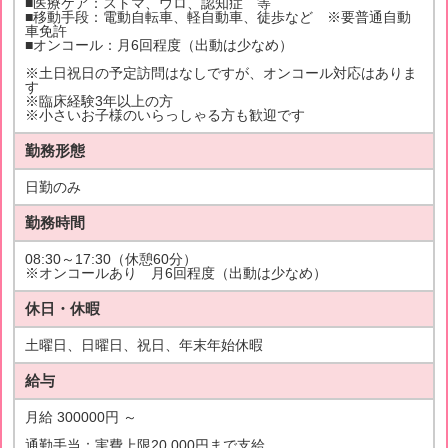
■医療ケア：ストマ、ウロ、認知症 等
■移動手段：電動自転車、軽自動車、徒歩など ※要普通自動
車免許
■オンコール：月6回程度（出動は少なめ）
※土日祝日の予定訪問はなしですが、オンコール対応はありま
す
※臨床経験3年以上の方
※小さいお子様のいらっしゃる方も歓迎です
勤務形態
日勤のみ
勤務時間
08:30～17:30（休憩60分）
※オンコールあり 月6回程度（出動は少なめ）
休日・休暇
土曜日、日曜日、祝日、年末年始休暇
給与
月給 300000円 ～
通勤手当：実費上限20,000円まで支給