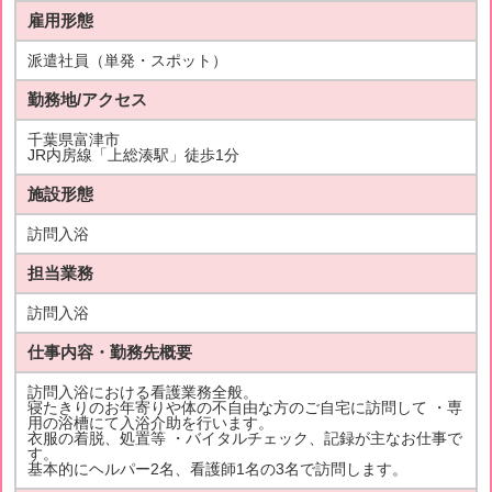
雇用形態
派遣社員（単発・スポット）
勤務地/アクセス
千葉県富津市
JR内房線「上総湊駅」徒歩1分
施設形態
訪問入浴
担当業務
訪問入浴
仕事内容・勤務先概要
訪問入浴における看護業務全般。
寝たきりのお年寄りや体の不自由な方のご自宅に訪問して ・専
用の浴槽にて入浴介助を行います。
衣服の着脱、処置等 ・バイタルチェック、記録が主なお仕事で
す。
基本的にヘルパー2名、看護師1名の3名で訪問します。