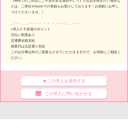
（webでのご対応にご不安がある場合やじっくりお話を聞きたい場合な
どは、ご来社やzoomでの登録もお受けしております！お気軽にお申し
つけくださいませ。）
…‥・……‥・・・ ・ ・ ・ ・・‥… …‥・
○求人ＥＲ派遣のポイント
日払い制度あり
交通費全額支給
残業代は法定通り支給
このお仕事以外のご提案もさせていただきますので、お気軽にご相談く
ださい。
★この求人を保存する
この求人に問い合わせる