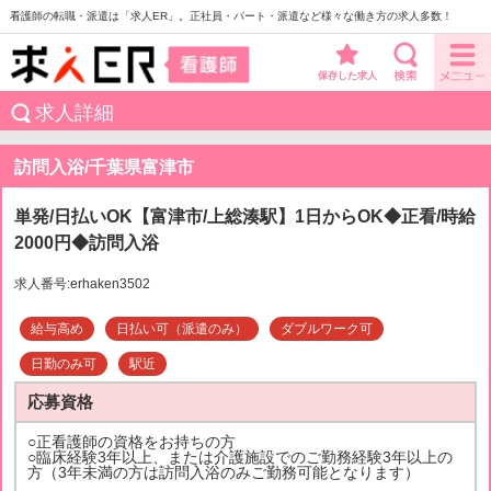
看護師の転職・派遣は「求人ER」。正社員・パート・派遣など様々な働き方の求人多数！
保存した求人
求人詳細
訪問入浴/千葉県富津市
単発/日払いOK【富津市/上総湊駅】1日からOK◆正看/時給
2000円◆訪問入浴
求人番号:erhaken3502
給与高め
日払い可（派遣のみ）
ダブルワーク可
日勤のみ可
駅近
応募資格
○正看護師の資格をお持ちの方
○臨床経験3年以上、または介護施設でのご勤務経験3年以上の
方（3年未満の方は訪問入浴のみご勤務可能となります）