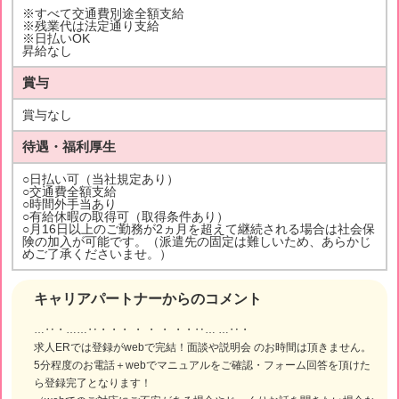
※すべて交通費別途全額支給
※残業代は法定通り支給
※日払いOK
昇給なし
賞与
賞与なし
待遇・福利厚生
○日払い可（当社規定あり）
○交通費全額支給
○時間外手当あり
○有給休暇の取得可（取得条件あり）
○月16日以上のご勤務が2ヵ月を超えて継続される場合は社会保
険の加入が可能です。（派遣先の固定は難しいため、あらかじ
めご了承くださいませ。）
キャリアパートナーからのコメント
…‥・……‥・・・ ・ ・ ・ ・・‥… …‥・
求人ERでは登録がwebで完結！面談や説明会 のお時間は頂きません。
5分程度のお電話＋webでマニュアルをご確認・フォーム回答を頂けた
ら登録完了となります！