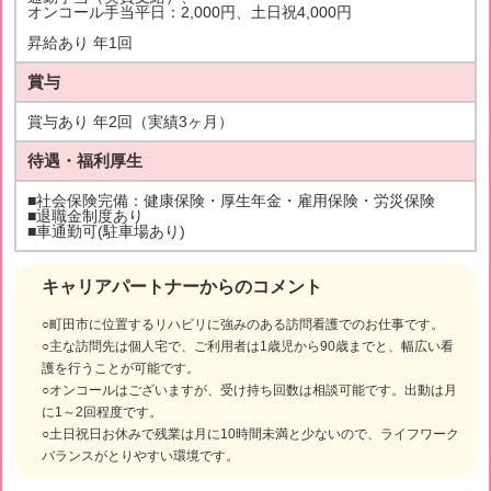
オンコール手当平日：2,000円、土日祝4,000円
昇給あり 年1回
賞与
賞与あり 年2回（実績3ヶ月）
待遇・福利厚生
■社会保険完備：健康保険・厚生年金・雇用保険・労災保険
■退職金制度あり
■車通勤可(駐車場あり)
キャリアパートナーからのコメント
○町田市に位置するリハビリに強みのある訪問看護でのお仕事です。
○主な訪問先は個人宅で、ご利用者は1歳児から90歳までと、幅広い看
護を行うことが可能です。
○オンコールはございますが、受け持ち回数は相談可能です。出動は月
に1～2回程度です。
○土日祝日お休みで残業は月に10時間未満と少ないので、ライフワーク
バランスがとりやすい環境です。