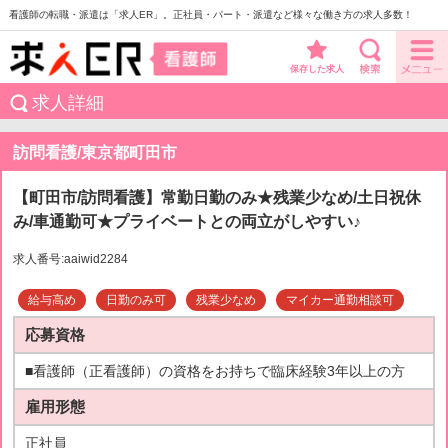
看護師の転職・派遣は「求人ER」。正社員・パート・派遣など様々な働き方の求人多数！
保存した求人
求人詳細
訪問看護/東京都町田市
【町田市/訪問看護】常勤日勤のみ★残業少なめ/土日祝休
み/車通勤可★プライベートとの両立がしやすい♪
求人番号:aaiwid2284
給与高め
日勤のみ可
残業少なめ
マイカー通勤相談可
応募資格
■看護師（正看護師）の資格をお持ちで臨床経験3年以上の方
雇用形態
正社員