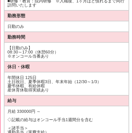
■研修・教育：院内研修 ※入職後、1ヶ月ほど慣れるまで同行
訪問いたします
勤務形態
日勤のみ
勤務時間
【日勤のみ】
08:30～17:00（休憩60分）
※オンコール当番あり
休日・休暇
年間休日 125日
土日祝日、夏季休暇3日、年末年始（12/30～1/3）
慶弔休暇、有給休暇
産休育休取得実績あり
給与
月給 330000円 ～
◇記載の給与はオンコール手当1週間分を含む
＜諸手当＞
通勤手当（実費支給）、