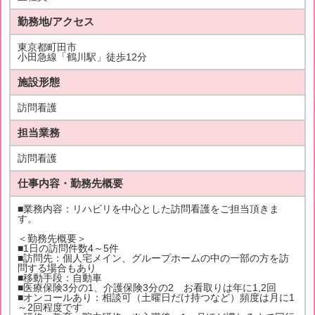
勤務地/アクセス
東京都町田市
小田急線「鶴川駅」徒歩12分
施設形態
訪問看護
担当業務
訪問看護
仕事内容・勤務先概要
■業務内容：リハビリを中心とした訪問看護をご担当頂きま
す。
＜勤務先概要＞
■1日の訪問件数4～5件
■訪問先：個人宅メイン、グループホームの中の一部の方を訪
問する場合もあり
■移動手段：自動車
■医療保険3分の1、介護保険3分の2 お看取りは年に1,2回
■オンコールあり：相談可（土曜日だけ持つなど）頻度は月に1
～2回程度です