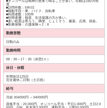
■オンコールは精神の患者で鳴ることが多い。出動は2回/月程
度
■訪問件数：5件/日
■移動手段：車、バイク、自転車
■利用者数：100件
■利用者層：独居、生活保護の方が多い。
■多い処置は胃ろう、摘便、じょくそう、服薬、点滴、採血。
■医療保険：介護保険＝2：8
勤務形態
日勤のみ
勤務時間
08：30～17：30（休憩1ｈ）
休日・休暇
年間休日125日
完全週休二日制（土日祝）
給与
月給 304000円 ～340000円
資格手当：20,000円、オンコール手当：平日1,000円、土日2,0
00円、GW、年末等3,000円、通勤手当：上限50,000円