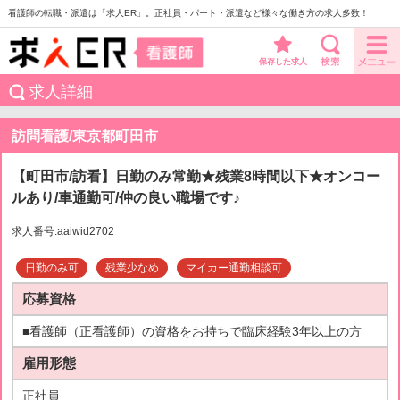
看護師の転職・派遣は「求人ER」。正社員・パート・派遣など様々な働き方の求人多数！
保存した求人
求人詳細
訪問看護/東京都町田市
【町田市/訪看】日勤のみ常勤★残業8時間以下★オンコー
ルあり/車通勤可/仲の良い職場です♪
求人番号:aaiwid2702
日勤のみ可
残業少なめ
マイカー通勤相談可
応募資格
■看護師（正看護師）の資格をお持ちで臨床経験3年以上の方
雇用形態
正社員