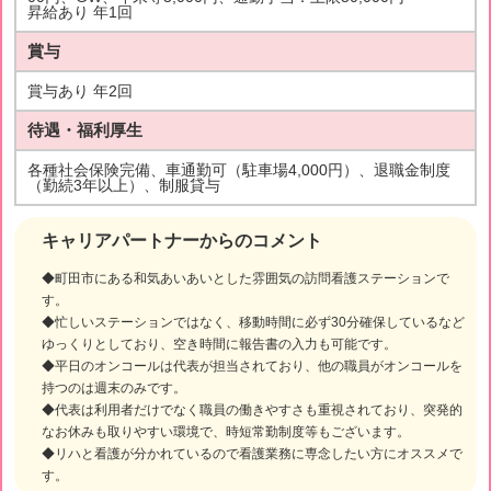
昇給あり 年1回
賞与
賞与あり 年2回
待遇・福利厚生
各種社会保険完備、車通勤可（駐車場4,000円）、退職金制度
（勤続3年以上）、制服貸与
キャリアパートナーからのコメント
◆町田市にある和気あいあいとした雰囲気の訪問看護ステーションで
す。
◆忙しいステーションではなく、移動時間に必ず30分確保しているなど
ゆっくりとしており、空き時間に報告書の入力も可能です。
◆平日のオンコールは代表が担当されており、他の職員がオンコールを
持つのは週末のみです。
◆代表は利用者だけでなく職員の働きやすさも重視されており、突発的
なお休みも取りやすい環境で、時短常勤制度等もございます。
◆リハと看護が分かれているので看護業務に専念したい方にオススメで
す。