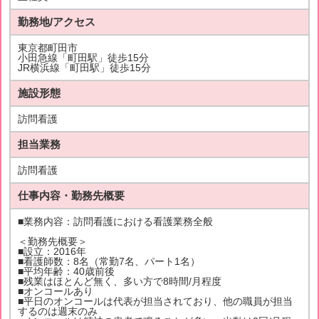
勤務地/アクセス
東京都町田市
小田急線「町田駅」徒歩15分
JR横浜線「町田駅」徒歩15分
施設形態
訪問看護
担当業務
訪問看護
仕事内容・勤務先概要
■業務内容：訪問看護における看護業務全般
＜勤務先概要＞
■設立：2016年
■看護師数：8名（常勤7名、パート1名）
■平均年齢：40歳前後
■残業はほとんど無く、多い方で8時間/月程度
■オンコールあり
■平日のオンコールは代表が担当されており、他の職員が担当
するのは週末のみ