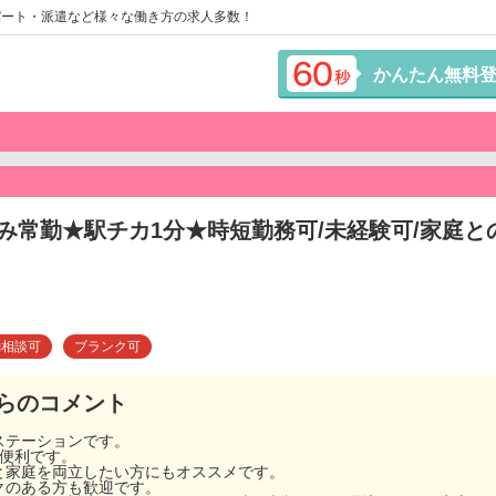
パート・派遣など様々な働き方の求人多数！
かんたん無料
み常勤★駅チカ1分★時短勤務可/未経験可/家庭
勤相談可
ブランク可
らのコメント
ステーションです。
に便利です。
と家庭を両立したい方にもオススメです。
クのある方も歓迎です。