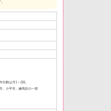
す。
外出動は月1～2回。
市、小平市、練馬区の一部