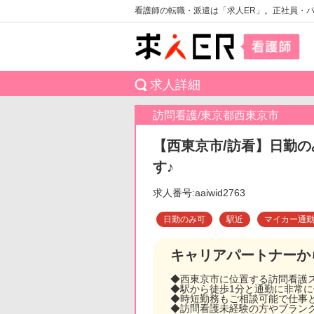
看護師の転職・派遣は「求人ER」。正社員・
求人詳細
訪問看護/東京都西東京市
【西東京市/訪看】日勤の
す♪
求人番号:aaiwid2763
日勤のみ可
駅近
マイカー通
キャリアパートナーか
◆西東京市に位置する訪問看護
◆駅から徒歩1分と通勤に非常
◆時短勤務もご相談可能で仕事
◆訪問看護未経験の方やブラン