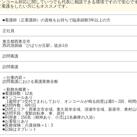
オンコール対応に関していつでも代表に相談できる環境ですので安心で
て看護をしたい方にもオススメです。
■看護師（正看護師）の資格をお持ちで臨床経験3年以上の方
正社員
東京都西東京市
西武池袋線「ひばりが丘駅」徒歩1分
訪問看護
訪問看護
＜仕事内容＞
訪問看護における看護業務全般
＜勤務先概要＞
■看護師数：12名
■オンコールあり
1週間ずつ交代でまわしており、オンコールが鳴る頻度は週0～2回、時間
■訪問件数：4件/日
■訪問エリア：西東京市全域、東久留米全域、清瀬市全域、新座市、東村山
■訪問手段：電動自転車、車、原付
■利用者：150名（精神あり、小児は1名麻痺の入浴）
■お看取りあり
■医療保険：介護保険＝1：3
■記録はタブレット