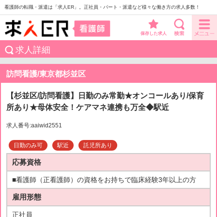
看護師の転職・派遣は「求人ER」。正社員・パート・派遣など様々な働き方の求人多数！
保存した求人
求人詳細
訪問看護/東京都杉並区
【杉並区/訪問看護】日勤のみ常勤★オンコールあり/保育
所あり★母体安全！ケアマネ連携も万全◆駅近
求人番号:aaiwid2551
日勤のみ可
駅近
託児所あり
応募資格
■看護師（正看護師）の資格をお持ちで臨床経験3年以上の方
雇用形態
正社員