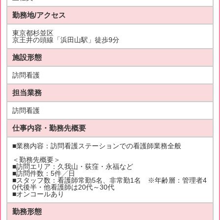
勤務地/アクセス
東京都杉並区
京王井の頭線「浜田山駅」徒歩9分
施設形態
訪問看護
担当業務
訪問看護
仕事内容・勤務先概要
■業務内容：訪問看護ステーションでの看護師業務全般
＜勤務先概要＞
■訪問エリア：久我山・荻窪・永福など
■訪問件数：5件╱日
■スタッフ数：看護師常勤5名、非常勤1名 ※年齢層：管理者4
0代後半・他看護師は20代～30代
■オンコールあり
勤務形態