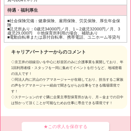
待遇・福利厚生
■社会保険完備：健康保険、雇用保険、労災保険、厚生年金保
険
■託児所あり：0歳児34000円／月、1～2歳児32000円／月、3
歳児29,000円 ※他保育所利用の場合、補助あり
■電動自転車または原付自転車、携帯電話、ユニホーム等貸与
キャリアパートナーからのコメント
◇京王井の頭線沿いを中心に杉並区のみに介護事業を展開しており、年
1回利用者様・スタッフを一同に集めてイベントを行うなど、地域密着
の法人です！
◇同法人内に沢山のケアマネージャーが在籍しており、担当するご家族
の声をケアマネージャー経由で聞きながらお仕事をできる職場環境で
す！
◇ステーションのすぐ隣に企業主導型保育所があり、月～金までの日中
は預かって頂くことが可能なためお仕事に専念できる環境です！
★この求人を保存する