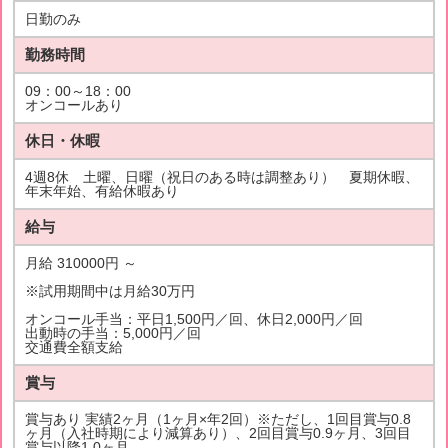
日勤のみ
勤務時間
09：00～18：00
オンコールあり
休日・休暇
4週8休 土曜、日曜（祝日のある時は調整あり） 夏期休暇、
年末年始、有給休暇あり
給与
月給 310000円 ～
※試用期間中は月給30万円
オンコール手当：平日1,500円／回、休日2,000円／回
出動時の手当：5,000円／回
交通費全額支給
賞与
賞与あり 実績2ヶ月（1ヶ月×年2回）※ただし、1回目賞与0.8
ヶ月（入社時期により減算あり）、2回目賞与0.9ヶ月、3回目
賞与以降1.0ヶ月