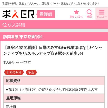
看護師の転職・派遣は「求人ER」。正社員・パート・派遣など様々な働き方の求人多数！
保存した求人
求人詳細
訪問看護/東京都新宿区
【新宿区/訪問看護】日勤のみ常勤/★残業ほぼなし/インセ
ンティブあり/スキルアップ◎★駅チカ徒歩5分
求人番号:aaiwid2132
日勤のみ可
駅近
応募資格
■看護師（正看護師）の資格をお持ちで臨床経験3年以上の方
雇用形態
正社員