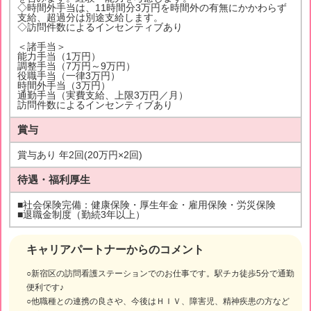
◇時間外手当は、11時間分3万円を時間外の有無にかかわらず
支給、超過分は別途支給します。
◇訪問件数によるインセンティブあり
＜諸手当＞
能力手当（1万円）
調整手当（7万円～9万円）
役職手当（一律3万円）
時間外手当（3万円）
通勤手当（実費支給、上限3万円／月）
訪問件数によるインセンティブあり
賞与
賞与あり 年2回(20万円×2回)
待遇・福利厚生
■社会保険完備：健康保険・厚生年金・雇用保険・労災保険
■退職金制度（勤続3年以上）
キャリアパートナーからのコメント
○新宿区の訪問看護ステーションでのお仕事です。駅チカ徒歩5分で通勤
便利です♪
○他職種との連携の良さや、今後はＨＩＶ、障害児、精神疾患の方など