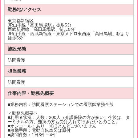
勤務地/アクセス
東京都新宿区
JR山手線「高田馬場駅」徒歩5分
西武新宿線「高田馬場駅」徒歩5分
JR山手線・西武新宿線・東京メトロ東西線「高田馬場」駅より
徒歩5分
施設形態
訪問看護
担当業務
訪問看護
仕事内容・勤務先概要
■業務内容：訪問看護ステーションでの看護師業務全般
＜勤務先概要＞
■利用者状況：人数：200人（介護保険の方が多い）今後は、タ
ーミナルの方、難病の方も受け入れて行きたいとのこと。
■オンコール：あり ※ほとんどございません
■移動手段：電動自転車又は原付
■訪問件数：1日3件～4件