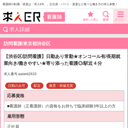
看護師の転職・派遣は「求人ER」。正社員・パート・派遣など様々な働き方の求人多数！
保存した求人
求人詳細
訪問看護/東京都渋谷区
【渋谷区/訪問看護】日勤あり常勤★オンコール有/長期就
業向き/働きやすい★寄り添った看護◎/駅近４分
求人番号:aaiwid2633
日勤のみ可
駅近
教育・研修充実
応募資格
■看護師（正看護師）の資格をお持ちで臨床経験3年以上の方
雇用形態
正社員