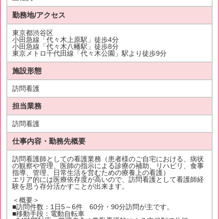
勤務地/アクセス
東京都渋谷区
小田急線「代々木上原駅」徒歩4分
小田急線「代々木八幡駅」徒歩8分
東京メトロ千代田線「代々木公園」駅より徒歩9分
施設形態
訪問看護
担当業務
訪問看護
仕事内容・勤務先概要
訪問看護師としての看護業務（患者様のご自宅における、病状
の観察や管理、医師の指示による診療の補助、リハビリ、食事
指導、管理、日常生活を営むための療養上の看護）
エリア的には医療依存度が高いので、訪問看護として看護師経
験を思う存分活かすことが出来ます。
＜概要＞
■訪問件数：1日5～6件 60分・90分訪問が主です。
■移動手段：電動自転車