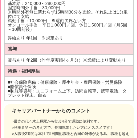
基本給：240,000～280,000円
固定時間外手当：30,000円
※時間外有無に関わらず15時間36分を支給。それ以上は1分単
位にて支給
精勤手当：10,000円 ※遅刻欠席ない方
オンコール手当：平日1,000円／回、休日1,500円／回（月5回
～10回前後）
昇給あり 年1回 ※規定あり
賞与
賞与あり 年2回（昨年度実績4ヶ月分）※業績により変動あり
待遇・福利厚生
■社会保険完備：健康保険・厚生年金・雇用保険・労災保険
■賠償責任保険
■制服等貸与：ユニフォーム上下、訪問自転車、携帯電話、タ
ブレット端末、白衣
キャリアパートナーからのコメント
○最寄の代々木上原駅から徒歩4分で通勤に便利です。
○利用者第一の考え方で、長期就業したい方にオススメです！
○入職後2週間は本社で5日間他職種と合同の研修がある為、職種を超え