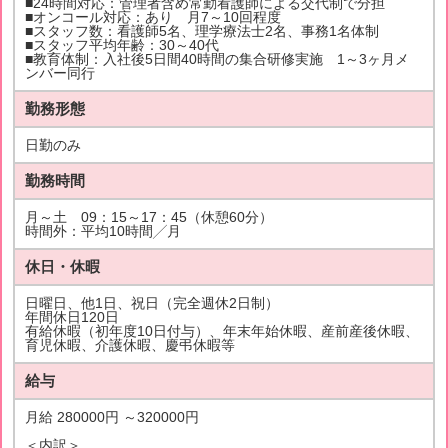
■24時間対応：管理者含め常勤看護師による交代制で分担
■オンコール対応：あり 月7～10回程度
■スタッフ数：看護師5名、理学療法士2名、事務1名体制
■スタッフ平均年齢：30～40代
■教育体制：入社後5日間40時間の集合研修実施 1～3ヶ月メ
ンバー同行
勤務形態
日勤のみ
勤務時間
月～土 09：15～17：45（休憩60分）
時間外：平均10時間╱月
休日・休暇
日曜日、他1日、祝日（完全週休2日制）
年間休日120日
有給休暇（初年度10日付与）、年末年始休暇、産前産後休暇、
育児休暇、介護休暇、慶弔休暇等
給与
月給 280000円 ～320000円
＜内訳＞