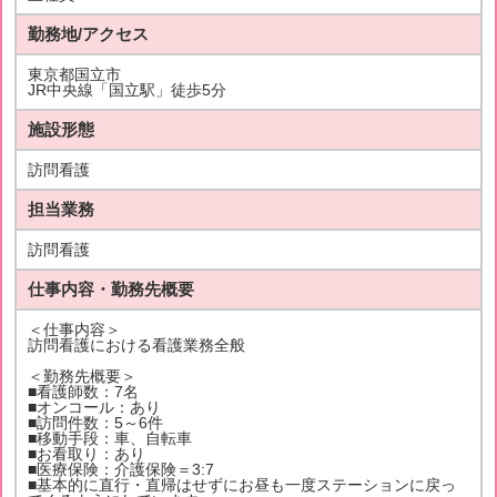
勤務地/アクセス
東京都国立市
JR中央線「国立駅」徒歩5分
施設形態
訪問看護
担当業務
訪問看護
仕事内容・勤務先概要
＜仕事内容＞
訪問看護における看護業務全般
＜勤務先概要＞
■看護師数：7名
■オンコール：あり
■訪問件数：5～6件
■移動手段：車、自転車
■お看取り：あり
■医療保険：介護保険＝3:7
■基本的に直行・直帰はせずにお昼も一度ステーションに戻っ