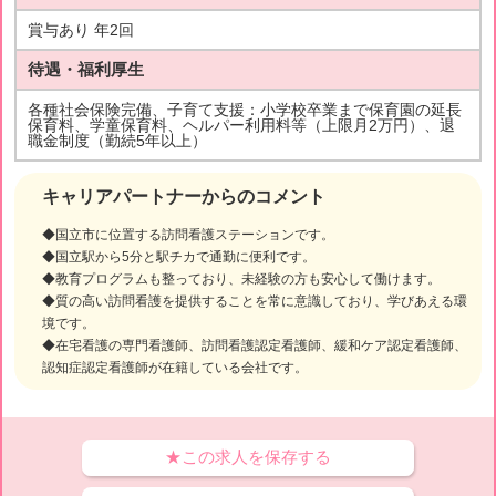
賞与あり 年2回
待遇・福利厚生
各種社会保険完備、子育て支援：小学校卒業まで保育園の延長
保育料、学童保育料、ヘルパー利用料等（上限月2万円）、退
職金制度（勤続5年以上）
キャリアパートナーからのコメント
◆国立市に位置する訪問看護ステーションです。
◆国立駅から5分と駅チカで通勤に便利です。
◆教育プログラムも整っており、未経験の方も安心して働けます。
◆質の高い訪問看護を提供することを常に意識しており、学びあえる環
境です。
◆在宅看護の専門看護師、訪問看護認定看護師、緩和ケア認定看護師、
認知症認定看護師が在籍している会社です。
★この求人を保存する