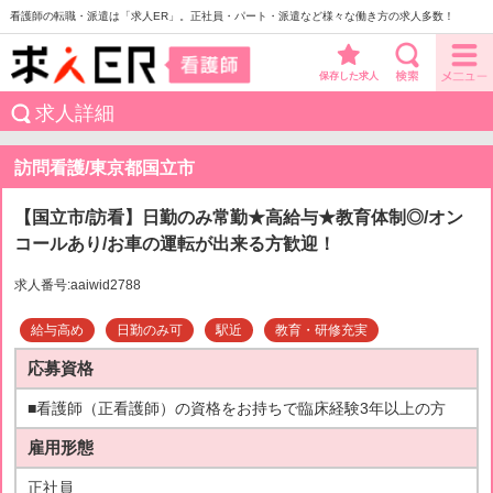
看護師の転職・派遣は「求人ER」。正社員・パート・派遣など様々な働き方の求人多数！
保存した求人
求人詳細
訪問看護/東京都国立市
【国立市/訪看】日勤のみ常勤★高給与★教育体制◎/オン
コールあり/お車の運転が出来る方歓迎！
求人番号:aaiwid2788
給与高め
日勤のみ可
駅近
教育・研修充実
応募資格
■看護師（正看護師）の資格をお持ちで臨床経験3年以上の方
雇用形態
正社員