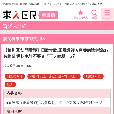
看護師の転職・派遣は「求人ER」。正社員・パート・派遣など様々な働き方の求人多数！
保存した求人
求人詳細
訪問看護/東京都荒川区
【荒川区/訪問看護】日勤常勤/正看護師★療養病院併設/17
時終業/運転免許不要★「三ノ輪駅」5分
求人番号:aaiwid1653
日勤のみ可
4週8休以上（または週休2日以上）
残業少なめ
駅近
応募資格
■看護師（正看護師）の資格をお持ちで臨床経験3年以上の方
雇用形態