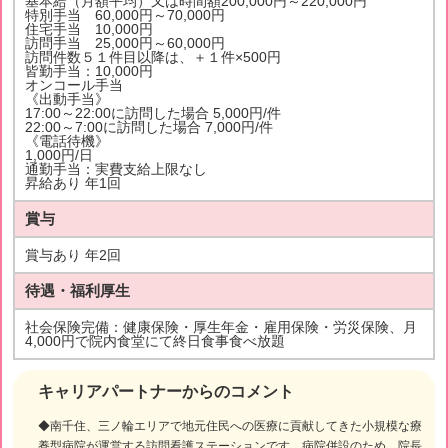
基本給（月額平均）又は時間額200,000円～220,000円
特別手当 60,000円～70,000円
住宅手当 10,000円
訪問手当 25,000円～60,000円
訪問件数５１件目以降は、＋１件×500円
皆勤手当：10,000円
オンコール手当
《出動手当》
17:00～22:00に訪問した場合 5,000円/件
22:00～7:00に訪問した場合 7,000円/件
《電話待機》
1,000円/日
通勤手当：実費支給上限なし
昇給あり 年1回
賞与
賞与あり 年2回
待遇・福利厚生
社会保険完備：健康保険・厚生年金・雇用保険・労災保険、月
4,000円で院内食堂にて終日食事食べ放題
キャリアパートナーからのコメント
◆南千住、三ノ輪エリアで地元住民への医療に貢献してきた小規模な療
養型病院が運営する訪問看護ステーションです。病院併設のため、院長