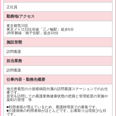
正社員
勤務地/アクセス
東京都荒川区
東京メトロ日比谷線「三ノ輪駅」徒歩5分
JR常磐線「南千住駅」徒歩10分
施設形態
訪問看護
担当業務
訪問看護
仕事内容・勤務先概要
地元密着型の小規模病院付属の訪問看護ステーションでのお仕
事です。
居宅を訪問しての看護業務健康状態の把握と管理処置の実施や
薬剤の管理 等
■利用者様が増えているため、看護師増員での募集です。
■介護保険の利用者様がほとんどです。お看取りは現状少な目
です。