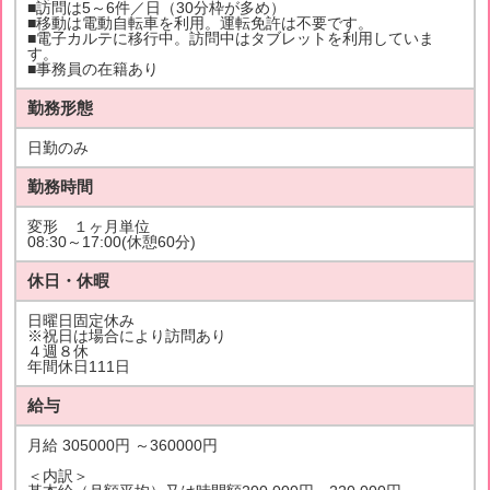
■訪問は5～6件／日（30分枠が多め）
■移動は電動自転車を利用。運転免許は不要です。
■電子カルテに移行中。訪問中はタブレットを利用していま
す。
■事務員の在籍あり
勤務形態
日勤のみ
勤務時間
変形 １ヶ月単位
08:30～17:00(休憩60分)
休日・休暇
日曜日固定休み
※祝日は場合により訪問あり
４週８休
年間休日111日
給与
月給 305000円 ～360000円
＜内訳＞