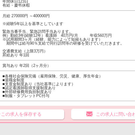
年間休日123日
有給・慶弔休暇
月給 270000円 ～400000円
※経験5年以上を基準としています
緊急当番手当、緊急訪問手当あります。
例）勤続3年(経験12年）看護師 40万円/月 年収560万円
※試用期間3ヶ月（経験、能力によって短縮もあります）
期間中は給与90％支給で同行訪問等の研修を受けていただきます。
交通費支給（上限3万円）
昇給あり 年1回
賞与あり 年2回（2ヶ月分）
■各種社会保険完備（雇用保険、労災、健康、厚生年金）
■退職金制度
■支度金制度あり（当社基準によります）
■認定看護師取得支援制度あり
■外部研修費用負担制度あり
■制服・タブレットPC付与
★この求人を保存する
この求人に問い合