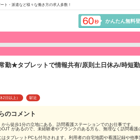
パート・派遣など様々な働き方の求人多数！
かんたん無料
常勤★タブレットで情報共有/原則土日休み/時短
休2日以上）
駅近
らのコメント
」から徒歩1分の立地にある、訪問看護ステーションでのお仕事です。
OJT があるので、未経験者やブランクのある方も、無理なく訪問看
にはタブレットPCも付与されます。利用者の自宅地図や看護記録や他事