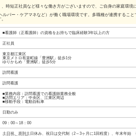
）、時短正社員など様々な働き方がございますので、ご自身の家庭環境
 ・ヘルパー・ケアマネなど）が働く職場環境です。多職種が連携するこ
す。
■看護師（正看護師）の資格をお持ちで臨床経験3年以上の方
正社員
東京都江東区
東京メトロ有楽町線「豊洲駅」徒歩1分
ゆりかもめ「豊洲駅」徒歩5分
訪問看護
訪問看護
■業務内容：訪問看護での看護師業務全般
■訪問エリア：中央区、江東区周辺
■移動手段：電動自転車
日勤のみ
09：00～18：00
土日祝、原則土日休み、祝日は交代制（2～3ヶ月に1回程度）、年末年始