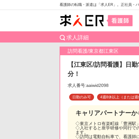
看護師の転職・派遣は「求人ER」。正社員・
求人詳細
訪問看護/東京都江東区
【江東区/訪問看護】日勤
分！
求人番号:aaiwid2098
日勤のみ可
4週8休以上（または週
キャリアパートナーか
◇東京メトロ有楽町線「豊洲駅
◇入社すると座学研修や同行での
ます。
◇訪問は電動自転車で、看護師