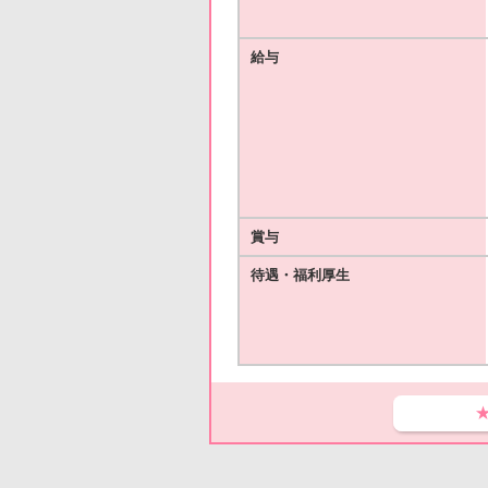
給与
賞与
待遇・福利厚生