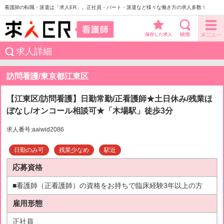
看護師の転職・派遣は「求人ER」。正社員・パート・派遣など様々な働き方の求人多数！
保存した求人
求人詳細
訪問看護/東京都江東区
【江東区/訪問看護】日勤常勤/正看護師★土日休み/残業ほ
ぼなし/オンコール相談可★「木場駅」徒歩3分
求人番号:aaiwid2086
日勤のみ可
残業少なめ
駅近
応募資格
■看護師（正看護師）の資格をお持ちで臨床経験3年以上の方
雇用形態
正社員