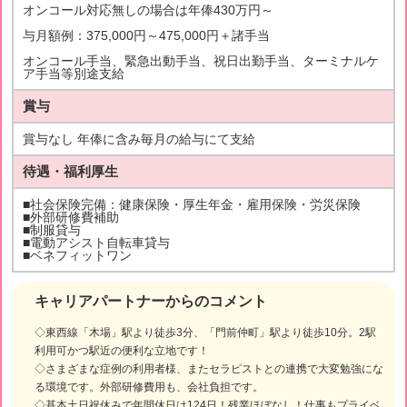
オンコール対応無しの場合は年俸430万円～
与月額例：375,000円～475,000円＋諸手当
オンコール手当、緊急出動手当、祝日出勤手当、ターミナルケ
ア手当等別途支給
賞与
賞与なし 年俸に含み毎月の給与にて支給
待遇・福利厚生
■社会保険完備：健康保険・厚生年金・雇用保険・労災保険
■外部研修費補助
■制服貸与
■電動アシスト自転車貸与
■ベネフィットワン
キャリアパートナーからのコメント
◇東西線「木場」駅より徒歩3分、「門前仲町」駅より徒歩10分。2駅
利用可かつ駅近の便利な立地です！
◇さまざまな症例の利用者様、またセラピストとの連携で大変勉強にな
る環境です。外部研修費用も、会社負担です。
◇基本土日祝休みで年間休日は124日！残業ほぼなし！仕事もプライベ