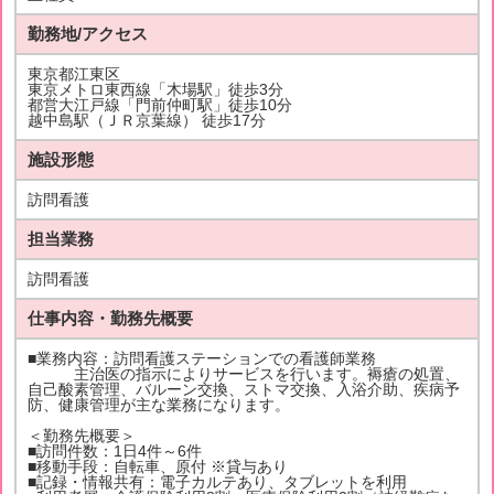
勤務地/アクセス
東京都江東区
東京メトロ東西線「木場駅」徒歩3分
都営大江戸線「門前仲町駅」徒歩10分
越中島駅（ＪＲ京葉線） 徒歩17分
施設形態
訪問看護
担当業務
訪問看護
仕事内容・勤務先概要
■業務内容：訪問看護ステーションでの看護師業務
主治医の指示によりサービスを行います。褥瘡の処置、
自己酸素管理、バルーン交換、ストマ交換、入浴介助、疾病予
防、健康管理が主な業務になります。
＜勤務先概要＞
■訪問件数：1日4件～6件
■移動手段：自転車、原付 ※貸与あり
■記録・情報共有：電子カルテあり、タブレットを利用