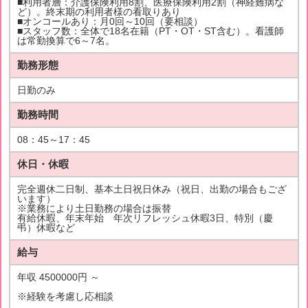
■利用者層：介護保険利用8割、医療保険利用2割（神経難病な
ど）。終末期の利用者様の看取りあり
■オンコールあり：月0回～10回（要相談）
■スタッフ数：全体で18名在籍（PT・OT・ST含む）。看護師
は常勤換算で6～7名。
勤務形態
日勤のみ
勤務時間
08：45～17：45
休日・休暇
完全週休二日制、基本土日祝日休み（祝日、出勤の場合もござ
います）
※業務により土日勤務の場合は振替
有給休暇、年末年始 年次リフレッシュ休暇3日、特別（慶
弔）休暇など
給与
年収 4500000円 ～
※経験を考慮し応相談