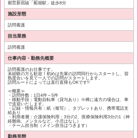
都営新宿線「船堀駅」徒歩8分
施設形態
訪問看護
担当業務
訪問看護
仕事内容・勤務先概要
訪問看護のお仕事です。
未経験の方も歓迎！初めは先輩の訪問同行からスタートし、習
熟度合いを見て一人での訪問がスタートします。
訪問ルートによっては直行直帰もOKです!!
≪概要≫
・訪問件数：1日4件～5件
・移動手段：電動自転車（貸与あり）※稀に遠方の場合は、車
で送迎いたします。
・記録・情報共有：紙（複写）、タブレットあり、携帯電話支
給あり
・利用者層：介護保険利用：3分の2、医療保険利用3分の1（神
経難病、メンタルなど。小児はなし）
・チーム担当制（メイン担当はつきます）
勤務形態