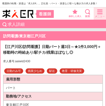
看護師の転職・派遣は「求人ER」。正社員・パート・派遣など様々な働き方の求人多数！
保存した求人
求人詳細
訪問看護/東京都江戸川区
【江戸川区/訪問看護】日勤パート週3日～★1件3,000円＋
移動時の時給あり/駅チカ/残業ほぼなし◎
求人番号:aaiwid2430
日勤のみ可
残業少なめ
駅近
教育・研修充実
雇用形態
パート
勤務地/アクセス
東京都江戸川区