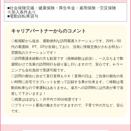
■社会保険完備：健康保険・厚生年金・雇用保険・労災保険
※加入条件あり
■電動自転車貸与
キャリアパートナーからのコメント
◇船堀駅から徒歩、通勤便利な訪問看護ステーションです。20代～50
代の看護師、PT、OTが在籍しており、活発に情報交換がされる明るい
雰囲気のステーションです！
◇訪問看護未経験の方も歓迎です（病棟経験は必須）。一人立ちまで数
週間かけて先輩の訪問同行を繰り返し行いますので、安心です。e-ラー
ニングも会社負担で受講可能です。
◇訪問の都合に合せて直行直帰もＯＫ！直帰の日は、ご自身の都合の良
い時間に自宅でタブレットを使って記録する事が出来ます。◇移動は電
動自転車なので車運転はありません。遠方への訪問時には代表が車で送
迎して下さいますよ！
◇残業はほぼなし！月平均で30分程度です！
◇プライベート重視の働き方ができますので、子育て中の方など、安心
です。