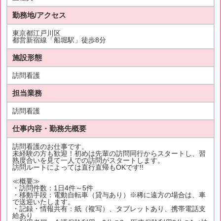
勤務地/アクセス
東京都江戸川区
都営新宿線「船堀駅」徒歩8分
施設形態
訪問看護
担当業務
訪問看護
仕事内容・勤務先概要
訪問看護のお仕事です。
未経験の方も歓迎！初めは先輩の訪問同行からスタートし、習
熟度合いを見て一人での訪問がスタートします。
訪問ルートによっては直行直帰もOKです!!
≪概要≫
・訪問件数：1日4件～5件
・移動手段：電動自転車（貸与あり）※稀に遠方の場合は、車
で送迎いたします。
・記録・情報共有：紙（複写）、タブレットあり、携帯電話支
給あり