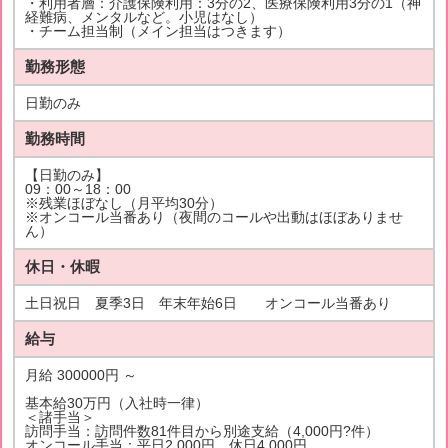
・利用者層：介護保険利用：3分の2、医療保険利用3分の1（神
経難病、メンタルなど。小児はなし）
・チーム担当制（メイン担当はつきます）
勤務形態
日勤のみ
勤務時間
【日勤のみ】
09：00～18：00
※残業ほぼなし（月平均30分）
※オンコール当番あり（夜間のコールや出動はほぼありませ
ん）
休日・休暇
土日祝日 夏季3日 年末年始6日 オンコール当番あり
給与
月給 300000円 ～
基本給30万円（入社時一律）
＜諸手当＞
訪問手当：訪問件数81件目から別途支給（4,000円?件）
オンコール手当：平日2,000円、休日4,000円