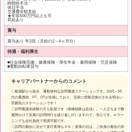
時間外手当
休日手当
交通費全額支給
★年収500万円以上も可
昇給あり
賞与
賞与あり 年2回（月給の2～4ヶ月分）
待遇・福利厚生
■社会保険完備：健康保険・厚生年金・雇用保険・労災保険
■電動自転車貸与
キャリアパートナーからのコメント
◇船堀駅から徒歩、通勤便利な訪問看護ステーションです。20代～50
代の看護師、PT、OTが在籍しており、活発に情報交換がされる明るい
雰囲気のステーションです！
◇訪問看護未経験の方も歓迎です（病棟経験は必須）。一人立ちまで数
週間かけて先輩の訪問同行を繰り返し行いますので、安心です。e-ラー
ニングも会社負担で受講可能です。
◇訪問の都合に合せて直行直帰もＯＫ！直帰の日は、ご自身の都合の良