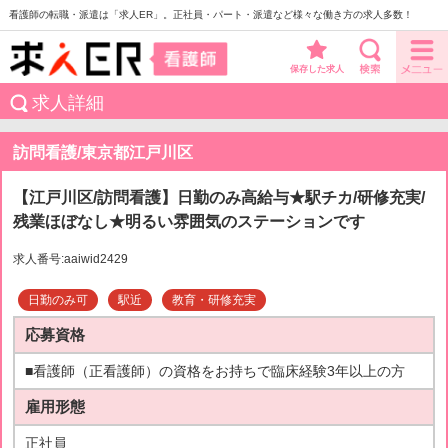
看護師の転職・派遣は「求人ER」。正社員・パート・派遣など様々な働き方の求人多数！
保存した求人
求人詳細
訪問看護/東京都江戸川区
【江戸川区/訪問看護】日勤のみ高給与★駅チカ/研修充実/
残業ほぼなし★明るい雰囲気のステーションです
求人番号:aaiwid2429
日勤のみ可
駅近
教育・研修充実
応募資格
■看護師（正看護師）の資格をお持ちで臨床経験3年以上の方
雇用形態
正社員