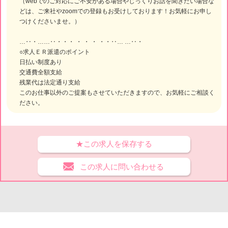
（webでのご対応にご不安がある場合やじっくりお話を聞きたい場合な
どは、ご来社やzoomでの登録もお受けしております！お気軽にお申し
つけくださいませ。）
…‥・……‥・・・ ・ ・ ・ ・・‥… …‥・
○求人ＥＲ派遣のポイント
日払い制度あり
交通費全額支給
残業代は法定通り支給
このお仕事以外のご提案もさせていただきますので、お気軽にご相談く
ださい。
★この求人を保存する
この求人に問い合わせる