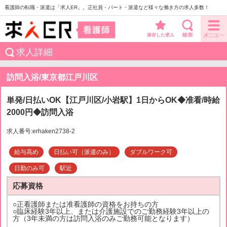
看護師の転職・派遣は「求人ER」。正社員・パート・派遣など様々な働き方の求人多数！
保存した求人
求人詳細
訪問入浴/東京都江戸川区
単発/日払いOK【江戸川区/小岩駅】1日からOK◆准看/時給
2000円◆訪問入浴
求人番号:erhaken2738-2
給与高め
日払い可（派遣のみ）
ダブルワーク可
日勤のみ可
駅近
応募資格
○正看護師または准看護師の資格をお持ちの方
○臨床経験3年以上、または介護施設でのご勤務経験3年以上の
方（3年未満の方は訪問入浴のみご勤務可能となります）