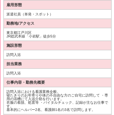
雇用形態
派遣社員（単発・スポット）
勤務地/アクセス
東京都江戸川区
JR総武本線「小岩駅」徒歩5分
施設形態
訪問入浴
担当業務
訪問入浴
仕事内容・勤務先概要
訪問入浴における看護業務全般。
寝たきりのお年寄りや体の不自由な方のご自宅に訪問して ・専
用の浴槽にて入浴介助を行います。
衣服の着脱、処置等 ・バイタルチェック、記録が主なお仕事で
す。
基本的にヘルパー2名、看護師1名の3名で訪問します。