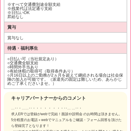
※すべて交通費別途全額支給
※残業代は法定通り支給
※日払いOK
昇給なし
賞与
賞与なし
待遇・福利厚生
○日払い可（当社規定あり）
○交通費全額支給
○時間外手当あり
○有給休暇の取得可（取得条件あり）
○月16日以上のご勤務が2ヵ月を超えて継続される場合は社会保
険の加入が可能です。（派遣先の固定は難しいため、あらかじ
めご了承くださいませ。）
キャリアパートナーからのコメント
…‥・……‥・・・ ・ ・ ・ ・・‥… …‥・
求人ERでは登録がwebで完結！面談や説明会 のお時間は頂きません。
5分程度のお電話＋webでマニュアルをご確認・フォーム回答を頂けた
ら登録完了となります！