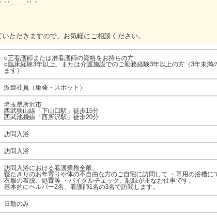
・‥… …‥・
ていただきますので、お気軽にご相談ください。
○正看護師または准看護師の資格をお持ちの方
○臨床経験3年以上、または介護施設でのご勤務経験3年以上の方（3年未満
ます）
派遣社員（単発・スポット）
埼玉県所沢市
西武狭山線「下山口駅」徒歩15分
西武池袋線「西所沢駅」徒歩20分
訪問入浴
訪問入浴
訪問入浴における看護業務全般。
寝たきりのお年寄りや体の不自由な方のご自宅に訪問して ・専用の浴槽に
衣服の着脱、処置等 ・バイタルチェック、記録が主なお仕事です。
基本的にヘルパー2名、看護師1名の3名で訪問します。
日勤のみ