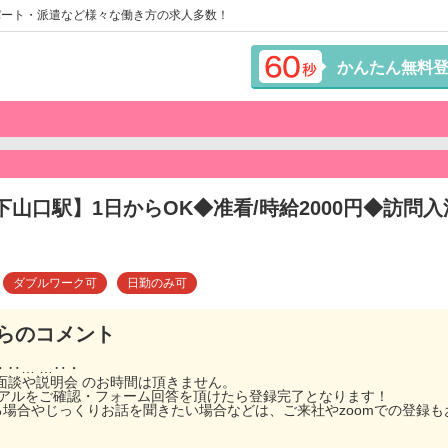
パート・派遣など様々な働き方の求人多数！
かんたん無料
下山口駅】1日からOK◆准看/時給2000円◆訪問入
ダブルワーク可
日勤のみ可
らのコメント
・‥… …‥・
！面談や説明会 のお時間は頂きません。
ュアルをご確認・フォーム回答を頂けたら登録完了となります！
る場合やじっくりお話を聞きたい場合などは、ご来社やzoomでの登録