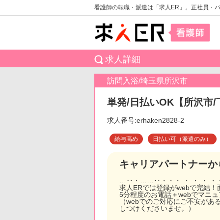
看護師の転職・派遣は「求人ER」。正社員・
求人詳細
訪問入浴/埼玉県所沢市
単発/日払いOK【所沢市/
求人番号:erhaken2828-2
給与高め
日払い可（派遣のみ）
キャリアパートナーか
…‥・……‥・・・ ・ ・ ・ ・
求人ERでは登録がwebで完結
5分程度のお電話＋webでマニ
（webでのご対応にご不安があ
しつけくださいませ。）