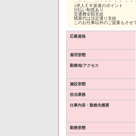
…‥・……‥・・・ ・ ・ ・ ・
○求人ＥＲ派遣のポイント
日払い制度あり
交通費全額支給
残業代は法定通り支給
このお仕事以外のご提案もさせ
応募資格
雇用形態
勤務地/アクセス
施設形態
担当業務
仕事内容・勤務先概要
勤務形態