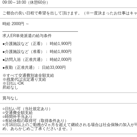
09:00～18:00（休憩60分）
ご都合の良い日程で希望を出して頂けます。（※一度決まったお仕事はキ
時給 2000円 ～
━━━━━━━━━━━━━━━━━━━
求人ER単発派遣の給与条件
●介護施設など（正看）： 時給1,900円
●介護施設など（准看）： 時給1,800円
●訪問入浴（正准共通）： 時給2,000円
●夜勤（正准共通）： 日給33,000円
※すべて交通費別途全額支給
※残業代は法定通り支給
※日払いOK
昇給なし
賞与なし
○日払い可（当社規定あり）
○交通費全額支給
○時間外手当あり
○有給休暇の取得可（取得条件あり）
○月16日以上のご勤務が2ヵ月を超えて継続される場合は社会保険の加入が
め、あらかじめご了承くださいませ。）