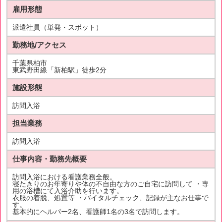
雇用形態
派遣社員（単発・スポット）
勤務地/アクセス
千葉県柏市
東武野田線「新柏駅」徒歩2分
施設形態
訪問入浴
担当業務
訪問入浴
仕事内容・勤務先概要
訪問入浴における看護業務全般。
寝たきりのお年寄りや体の不自由な方のご自宅に訪問して ・専
用の浴槽にて入浴介助を行います。
衣服の着脱、処置等 ・バイタルチェック、記録が主なお仕事で
す。
基本的にヘルパー2名、看護師1名の3名で訪問します。