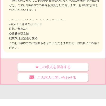
（webでのご対応にご不安がある場合やじっくりお話を聞きたい場合な
どは、ご来社やzoomでの登録もお受けしております！お気軽にお申し
つけくださいませ。）
…‥・……‥・・・ ・ ・ ・ ・・‥… …‥・
○求人ＥＲ派遣のポイント
日払い制度あり
交通費全額支給
残業代は法定通り支給
このお仕事以外のご提案もさせていただきますので、お気軽にご相談く
ださい。
★この求人を保存する
この求人に問い合わせる