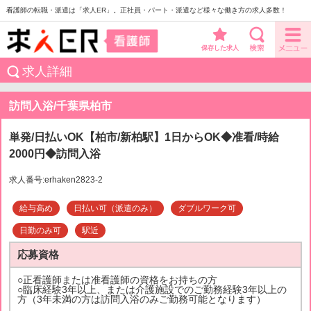
看護師の転職・派遣は「求人ER」。正社員・パート・派遣など様々な働き方の求人多数！
保存した求人
求人詳細
訪問入浴/千葉県柏市
単発/日払いOK【柏市/新柏駅】1日からOK◆准看/時給
2000円◆訪問入浴
求人番号:erhaken2823-2
給与高め
日払い可（派遣のみ）
ダブルワーク可
日勤のみ可
駅近
応募資格
○正看護師または准看護師の資格をお持ちの方
○臨床経験3年以上、または介護施設でのご勤務経験3年以上の
方（3年未満の方は訪問入浴のみご勤務可能となります）