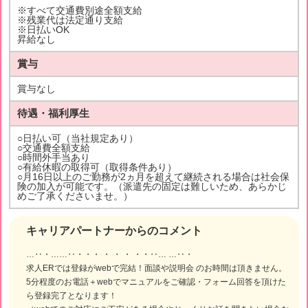
※すべて交通費別途全額支給
※残業代は法定通り支給
※日払いOK
昇給なし
賞与
賞与なし
待遇・福利厚生
○日払い可（当社規定あり）
○交通費全額支給
○時間外手当あり
○有給休暇の取得可（取得条件あり）
○月16日以上のご勤務が2ヵ月を超えて継続される場合は社会保
険の加入が可能です。（派遣先の固定は難しいため、あらかじ
めご了承くださいませ。）
キャリアパートナーからのコメント
…‥・……‥・・・ ・ ・ ・ ・・‥… …‥・
求人ERでは登録がwebで完結！面談や説明会 のお時間は頂きません。
5分程度のお電話＋webでマニュアルをご確認・フォーム回答を頂けた
ら登録完了となります！