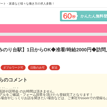
パート・派遣など様々な働き方の求人多数！
かんたん無料
みのり台駅】1日からOK◆准看/時給2000円◆訪
ダブルワーク可
日勤のみ可
駅近
らのコメント
・‥… …‥・
！面談や説明会 のお時間は頂きません。
ュアルをご確認・フォーム回答を頂けたら登録完了となります！
る場合やじっくりお話を聞きたい場合などは、ご来社やzoomでの登録