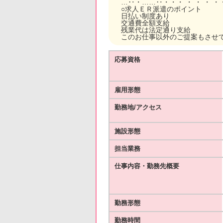
…‥・……‥・・・ ・ ・ ・ ・
○求人ＥＲ派遣のポイント
日払い制度あり
交通費全額支給
残業代は法定通り支給
このお仕事以外のご提案もさせ
応募資格
雇用形態
勤務地/アクセス
施設形態
担当業務
仕事内容・勤務先概要
勤務形態
勤務時間