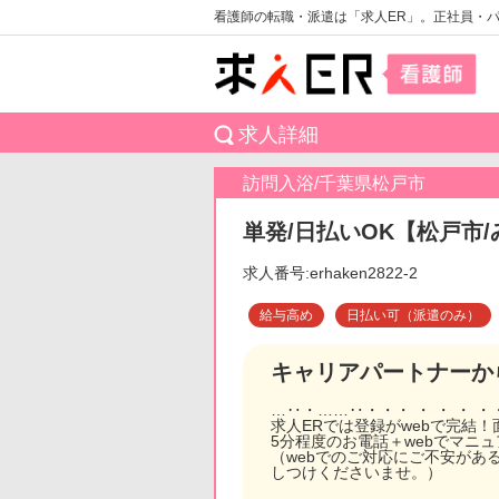
看護師の転職・派遣は「求人ER」。正社員・
求人詳細
訪問入浴/千葉県松戸市
単発/日払いOK【松戸市/
求人番号:erhaken2822-2
給与高め
日払い可（派遣のみ）
キャリアパートナーか
…‥・……‥・・・ ・ ・ ・ ・
求人ERでは登録がwebで完結
5分程度のお電話＋webでマニ
（webでのご対応にご不安があ
しつけくださいませ。）