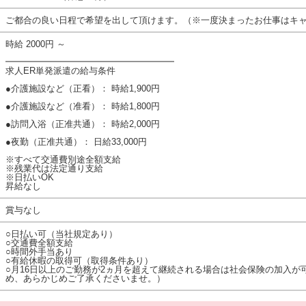
ご都合の良い日程で希望を出して頂けます。（※一度決まったお仕事はキ
時給 2000円 ～
━━━━━━━━━━━━━━━━━━━
求人ER単発派遣の給与条件
●介護施設など（正看）： 時給1,900円
●介護施設など（准看）： 時給1,800円
●訪問入浴（正准共通）： 時給2,000円
●夜勤（正准共通）： 日給33,000円
※すべて交通費別途全額支給
※残業代は法定通り支給
※日払いOK
昇給なし
賞与なし
○日払い可（当社規定あり）
○交通費全額支給
○時間外手当あり
○有給休暇の取得可（取得条件あり）
○月16日以上のご勤務が2ヵ月を超えて継続される場合は社会保険の加入が
め、あらかじめご了承くださいませ。）