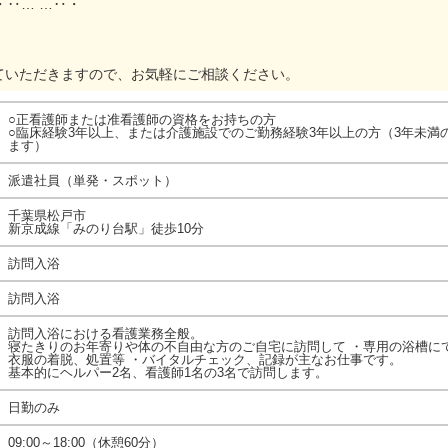
・‥… …‥・
ていただきますので、お気軽にご相談ください。
○正看護師または准看護師の資格をお持ちの方
○臨床経験3年以上、または介護施設でのご勤務経験3年以上の方（3年未満
ます）
派遣社員（単発・スポット）
千葉県松戸市
新京成線「みのり台駅」徒歩10分
訪問入浴
訪問入浴
訪問入浴における看護業務全般。
寝たきりのお年寄りや体の不自由な方のご自宅に訪問して ・専用の浴槽に
衣服の着脱、処置等 ・バイタルチェック、記録が主なお仕事です。
基本的にヘルパー2名、看護師1名の3名で訪問します。
日勤のみ
09:00～18:00（休憩60分）