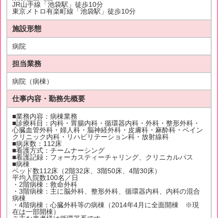
JR山手線「池袋駅」徒歩10分
東京メトロ有楽町線「池袋駅」徒歩10分
施設形態
病院
担当業務
病院（病棟）
仕事内容・勤務先概要
■業務内容：病棟業務
■診療科目：内科・胃腸内科・循環器内科・外科・整形外科・
心臓血管外科・婦人科・脳神経外科・皮膚科・麻酔科・ペイン
クリニック内科・リハビリテーション科・放射線科
■病床数：112床
■看護方式：チームナーシング
■看護記録：フォーカスティーチャリング、クリニカルパス
■病棟
ベッド数112床（2階32床、3階50床、4階30床）
平均入院数100名／日
・2階病棟：救命外科
・3階病棟：主に脳外科、整形外科、循環器内科、内科の混合
病棟
・4階病棟：心臓外科等の病棟（2014年4月に全面開棟 ※現
在は一部開棟）