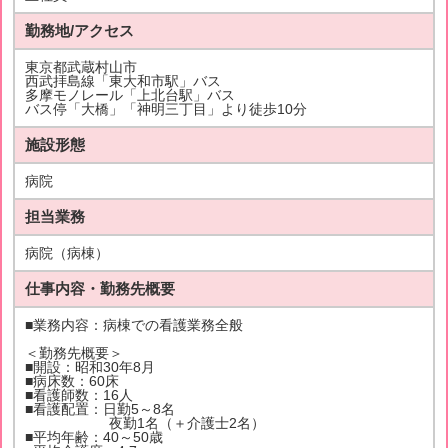
勤務地/アクセス
東京都武蔵村山市
西武拝島線「東大和市駅」バス
多摩モノレール「上北台駅」バス
バス停「大橋」「神明三丁目」より徒歩10分
施設形態
病院
担当業務
病院（病棟）
仕事内容・勤務先概要
■業務内容：病棟での看護業務全般
＜勤務先概要＞
■開設：昭和30年8月
■病床数：60床
■看護師数：16人
■看護配置：日勤5～8名
夜勤1名（＋介護士2名）
■平均年齢：40～50歳