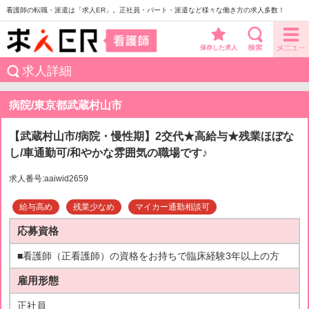
看護師の転職・派遣は「求人ER」。正社員・パート・派遣など様々な働き方の求人多数！
保存した求人
求人詳細
病院/東京都武蔵村山市
【武蔵村山市/病院・慢性期】2交代★高給与★残業ほぼな
し/車通勤可/和やかな雰囲気の職場です♪
求人番号:aaiwid2659
給与高め
残業少なめ
マイカー通勤相談可
応募資格
■看護師（正看護師）の資格をお持ちで臨床経験3年以上の方
雇用形態
正社員