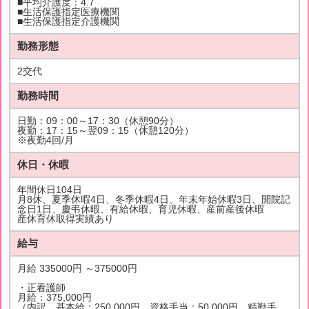
■平均介護度：4.7
■生活保護指定医療機関
■生活保護指定介護機関
勤務形態
2交代
勤務時間
日勤：09：00～17：30（休憩90分）
夜勤：17：15～翌09：15（休憩120分）
※夜勤4回/月
休日・休暇
年間休日104日
月8休、夏季休暇4日、冬季休暇4日、年末年始休暇3日、開院記
念日1日、慶弔休暇、有給休暇、育児休暇、産前産後休暇
産休育休取得実績あり
給与
月給 335000円 ～375000円
・正看護師
月給：375,000円
（内訳 基本給：250,000円、資格手当：50,000円、精勤手