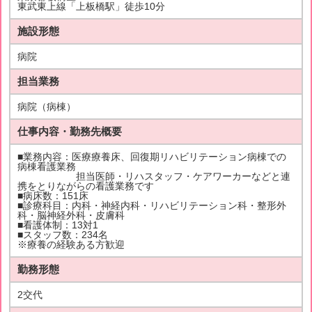
東武東上線「上板橋駅」徒歩10分
施設形態
病院
担当業務
病院（病棟）
仕事内容・勤務先概要
■業務内容：医療療養床、回復期リハビリテーション病棟での
病棟看護業務
担当医師・リハスタッフ・ケアワーカーなどと連
携をとりながらの看護業務です
■病床数：151床
■診療科目：内科・神経内科・リハビリテーション科・整形外
科・脳神経外科・皮膚科
■看護体制：13対1
■スタッフ数：234名
※療養の経験ある方歓迎
勤務形態
2交代