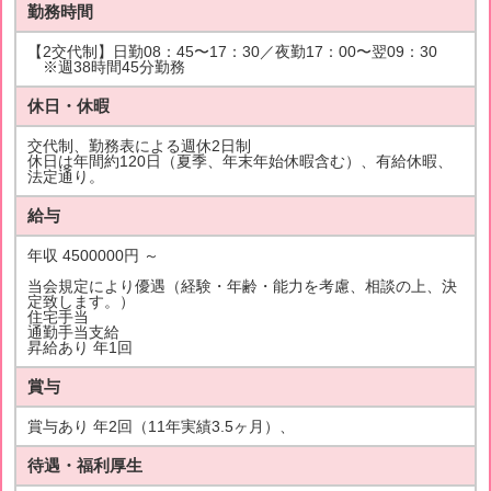
勤務時間
【2交代制】日勤08：45〜17：30／夜勤17：00〜翌09：30
※週38時間45分勤務
休日・休暇
交代制、勤務表による週休2日制
休日は年間約120日（夏季、年末年始休暇含む）、有給休暇、
法定通り。
給与
年収 4500000円 ～
当会規定により優遇（経験・年齢・能力を考慮、相談の上、決
定致します。）
住宅手当
通勤手当支給
昇給あり 年1回
賞与
賞与あり 年2回（11年実績3.5ヶ月）、
待遇・福利厚生