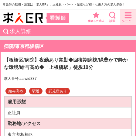
看護師の転職・派遣は「求人ER」。正社員・パート・派遣など様々な働き方の求人多数！
保存した求人
求人詳細
病院/東京都板橋区
【板橋区/病院】夜勤あり常勤◆回復期病棟/緑豊かで静か
な環境/給与高め◆「上板橋駅」徒歩10分
求人番号:aaiwid837
給与高め
駅近
託児所あり
雇用形態
正社員
勤務地/アクセス
東京都板橋区