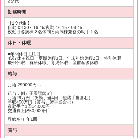
2交代
勤務時間
【2交代制】
日勤-08:30～16:45/夜勤-16:15～08:45
夜勤は各病棟２名体制と両病棟兼務の助手１名
休日・休暇
■年間休日 111日
4週7休＋祝日、夏期休暇3日、年末年始休暇2日、特別休暇
慶弔休暇、有給休暇、育児休暇、産前産後休暇
給与
月給 290000円 ～
給与：例）正看護師5年
月給29万円（夜勤手当4回 他諸手当含む）
年収450万円（賞与、諸手当含む）
夜勤手当1回14,000円
交通費上限50,000円
昇給あり 年1回
賞与