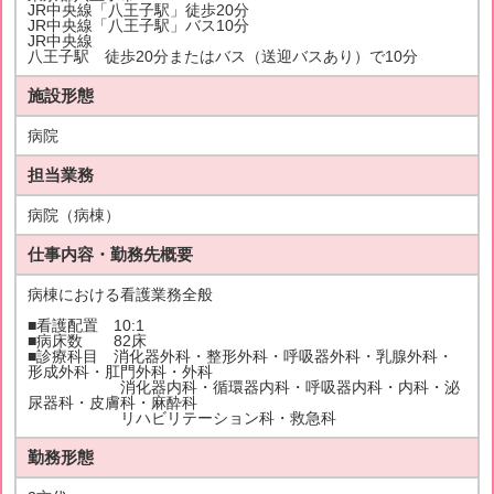
JR中央線「八王子駅」徒歩20分
JR中央線「八王子駅」バス10分
JR中央線
八王子駅 徒歩20分またはバス（送迎バスあり）で10分
施設形態
病院
担当業務
病院（病棟）
仕事内容・勤務先概要
病棟における看護業務全般
■看護配置 10:1
■病床数 82床
■診療科目 消化器外科・整形外科・呼吸器外科・乳腺外科・
形成外科・肛門外科・外科
消化器内科・循環器内科・呼吸器内科・内科・泌
尿器科・皮膚科・麻酔科
リハビリテーション科・救急科
勤務形態