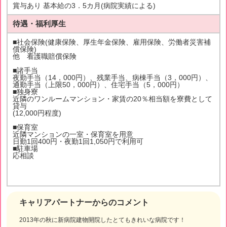
賞与あり 基本給の3．5カ月(病院実績による)
待遇・福利厚生
■社会保険(健康保険、厚生年金保険、雇用保険、労働者災害補
償保険)
他 看護職賠償保険
■諸手当
夜勤手当（14，000円）、残業手当、病棟手当（3，000円）、
通勤手当（上限50，000円）、住宅手当（5，000円）
■独身寮
近隣のワンルームマンション・家賃の20％相当額を寮費として
貸与
(12,000円程度)
■保育室
近隣マンションの一室・保育室を用意
日勤1回400円・夜勤1回1,050円で利用可
■駐車場
応相談
キャリアパートナーからのコメント
2013年の秋に新病院建物開院したとてもきれいな病院です！