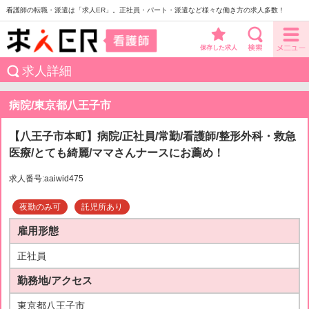
看護師の転職・派遣は「求人ER」。正社員・パート・派遣など様々な働き方の求人多数！
保存した求人
求人詳細
病院/東京都八王子市
【八王子市本町】病院/正社員/常勤/看護師/整形外科・救急
医療/とても綺麗/ママさんナースにお薦め！
求人番号:aaiwid475
夜勤のみ可
託児所あり
雇用形態
正社員
勤務地/アクセス
東京都八王子市