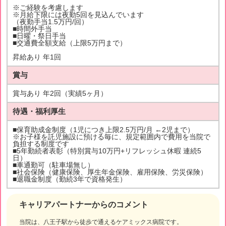
※ご経験を考慮します
※月給下限には夜勤5回を見込んでいます
（夜勤手当1.5万円/回）
■時間外手当
■日曜・祭日手当
■交通費全額支給（上限5万円まで）
昇給あり 年1回
賞与
賞与あり 年2回（実績5ヶ月）
待遇・福利厚生
■保育助成金制度（1児につき上限2.5万円/月 ←2児まで）
※お子様を託児施設に預ける毎に、規定範囲内で費用を当院で
負担する制度です
■5年勤続者表彰（特別賞与10万円+リフレッシュ休暇 連続5
日）
■車通勤可（駐車場無し）
■社会保険（健康保険、厚生年金保険、雇用保険、労災保険）
■退職金制度（勤続3年で資格発生）
キャリアパートナーからのコメント
当院は、八王子駅から徒歩で通えるケアミックス病院です。