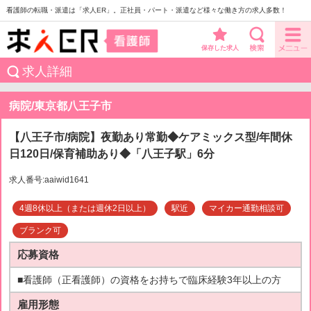
看護師の転職・派遣は「求人ER」。正社員・パート・派遣など様々な働き方の求人多数！
保存した求人
求人詳細
病院/東京都八王子市
【八王子市/病院】夜勤あり常勤◆ケアミックス型/年間休
日120日/保育補助あり◆「八王子駅」6分
求人番号:aaiwid1641
4週8休以上（または週休2日以上）
駅近
マイカー通勤相談可
ブランク可
応募資格
■看護師（正看護師）の資格をお持ちで臨床経験3年以上の方
雇用形態