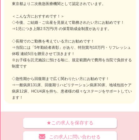
東京都より二次救急医療機関として認定されています。
＜こんな方におすすめです！＞
◇今後、ご結婚・ご出産を見据えて勤務されたい方にお勧めです！
⇒1児につき上限2.5万円/月 の保育助成金制度があります。
◇長期でのご勤務を考えている方にお勧めです！
⇒当院には「5年勤続者表彰」があり、特別賞与10万円・リフレッシュ
休暇 連続5日を贈呈させて頂きます！
※お子様を託児施設に預ける毎に、規定範囲内で費用を当院で負担する
制度です
◇急性期から回復期まで広く関わりたい方にお勧めです！
⇒一般病床131床、回復期リハビリテーション病床30床、地域包括ケア
病床12床、HCU4床を持ち、患者様の様々なステージをサポートしてい
ます！
★この求人を保存する
この求人に問い合わせる