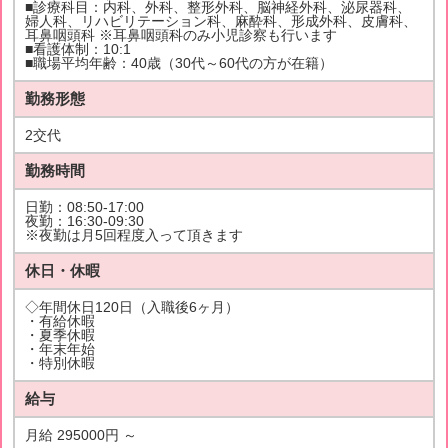
■診療科目：内科、外科、整形外科、脳神経外科、泌尿器科、
婦人科、リハビリテーション科、麻酔科、形成外科、皮膚科、
耳鼻咽頭科 ※耳鼻咽頭科のみ小児診察も行います
■看護体制：10:1
■職場平均年齢：40歳（30代～60代の方が在籍）
勤務形態
2交代
勤務時間
日勤：08:50-17:00
夜勤：16:30-09:30
※夜勤は月5回程度入って頂きます
休日・休暇
◇年間休日120日（入職後6ヶ月）
・有給休暇
・夏季休暇
・年末年始
・特別休暇
給与
月給 295000円 ～