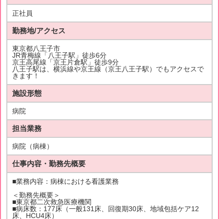
正社員
勤務地/アクセス
東京都八王子市
JR青梅線「八王子駅」徒歩6分
京王高尾線「京王片倉駅」徒歩9分
八王子駅は、横浜線や京王線（京王八王子駅）でもアクセスで
きます！
施設形態
病院
担当業務
病院（病棟）
仕事内容・勤務先概要
■業務内容：病棟における看護業務
＜勤務先概要＞
■東京都二次救急医療機関
■病床数：177床（一般131床、回復期30床、地域包括ケア12
床、HCU4床）