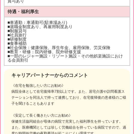
賞与あり
待遇・福利厚生
■車通勤：車通勤可(駐車場あり)
■退職金制度あり、再雇用制度あり
■制服貸与
■社員旅行
■研修制度
■食事補助
■社会保険：健康保険、厚生年金、雇用保険、労災保険
■教育・研修：院内研修、院外研修支援
■一部のレジャー施設・リゾート施設・その他娯楽施設におけ
る会員割引
キャリアパートナーからのコメント
《在宅を勉強したい方にお勧め》
病院全体として在宅復帰率7割以上です。また、居宅介護や訪問看護ス
テーションを同法人で持って連携しており、在宅復帰後の患者様のご様
子を聞けることもあります
《安定して長く働きたい方にお勧め》
保健生活協同組合が母体の病院で充実した福利厚生を持っています。
また、医療機関としては珍しく労働組合を持っている病院ですので、過
度な時間外労働や夜勤要請が起こりにくい環境です。