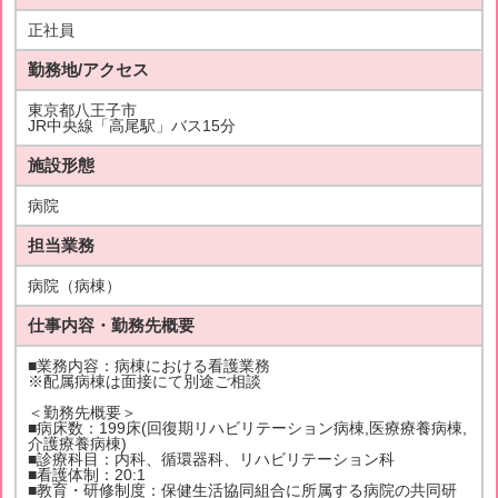
正社員
勤務地/アクセス
東京都八王子市
JR中央線「高尾駅」バス15分
施設形態
病院
担当業務
病院（病棟）
仕事内容・勤務先概要
■業務内容：病棟における看護業務
※配属病棟は面接にて別途ご相談
＜勤務先概要＞
■病床数：199床(回復期リハビリテーション病棟,医療療養病棟,
介護療養病棟)
■診療科目：内科、循環器科、リハビリテーション科
■看護体制：20:1
■教育・研修制度：保健生活協同組合に所属する病院の共同研