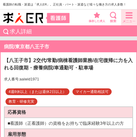
看護師の転職・派遣は「求人ER」。正社員・パート・派遣など様々な働き方の求人多数！
保存した求人
求人詳細
病院/東京都八王子市
【八王子市】2交代/常勤/病棟看護師業務/在宅復帰に力を入
れる回復期・療養病院/車通勤可・駐車場
求人番号:aaiwid1971
4週8休以上（または週休2日以上）
マイカー通勤相談可
教育・研修充実
応募資格
■看護師（正看護師）の資格をお持ちで臨床経験3年以上の方
雇用形態