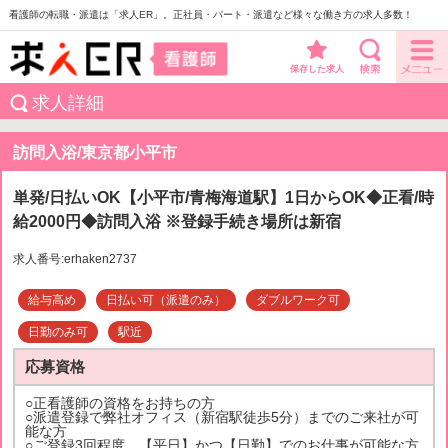
看護師の転職・派遣は「求人ER」。正社員・パート・派遣など様々な働き方の求人多数！
保存した求人
求人詳細
訪問入浴/東京都小平市
単発/日払いOK【小平市/青梅海道駅】1日からOK◆正看/時
給2000円◆訪問入浴 ※登録手続き場所は新宿
求人番号:erhaken2737
給与高め
日払い可（派遣のみ）
ダブルワーク可
日勤のみ可
駅近
応募資格
○正看護師の資格をお持ちの方
○派遣登録で弊社オフィス（新宿駅徒歩5分）までのご来社が可
能な方
○ご登録3回程度、【平日】かつ【日勤】でのお仕事が可能な方