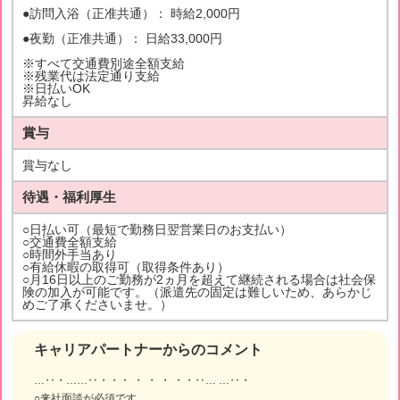
●訪問入浴（正准共通）： 時給2,000円
●夜勤（正准共通）： 日給33,000円
※すべて交通費別途全額支給
※残業代は法定通り支給
※日払いOK
昇給なし
賞与
賞与なし
待遇・福利厚生
○日払い可（最短で勤務日翌営業日のお支払い）
○交通費全額支給
○時間外手当あり
○有給休暇の取得可（取得条件あり）
○月16日以上のご勤務が2ヵ月を超えて継続される場合は社会保
険の加入が可能です。（派遣先の固定は難しいため、あらかじ
めご了承くださいませ。）
キャリアパートナーからのコメント
…‥・……‥・・・ ・ ・ ・ ・・‥… …‥・
○来社面談が必須です