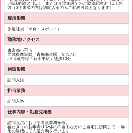
○臨床経験3年以上、または介護施設でのご勤務経験3年以上の
方（3年未満の方は訪問入浴のみご勤務可能となります）
雇用形態
派遣社員（単発・スポット）
勤務地/アクセス
東京都小平市
西武多摩湖線「青梅海道駅」徒歩7分
JR武蔵野線「新小平駅」徒歩10分
施設形態
訪問入浴
担当業務
訪問入浴
仕事内容・勤務先概要
訪問入浴における看護業務全般。
寝たきりのお年寄りや体の不自由な方のご自宅に訪問して ・専
用の浴槽にて入浴介助を行います。