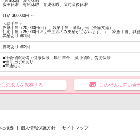
4週8休制、夏期休暇
慶弔休暇、有給休暇、育児休暇、産前産後休暇
月給 380000円 ～
＜諸手当＞
夜勤手当（20,000円/回）、残業手当、通勤手当（全額支給）、
住宅手当（25,000円※世帯主方のみ支給がございます。）、家族手当、職
昇給あり 年1回
賞与あり 年2回
■社会保険完備：健康保険、厚生年金、雇用保険、労災保険
■借り上げ寮あり
■車通勤可
★この求人を保存する
この求人に問い合
会社概要
個人情報保護方針
サイトマップ