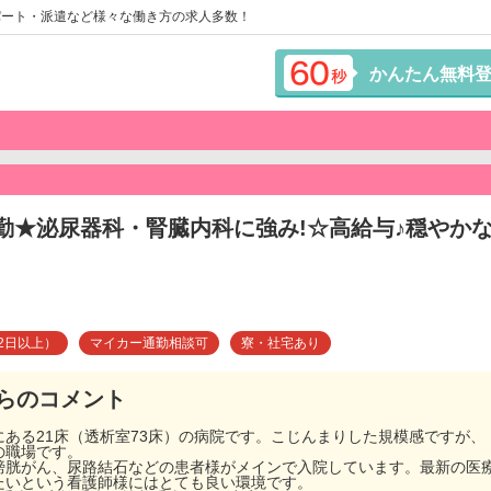
パート・派遣など様々な働き方の求人多数！
かんたん無料
常勤★泌尿器科・腎臓内科に強み!☆高給与♪穏やか
2日以上）
マイカー通勤相談可
寮・社宅あり
らのコメント
ある21床（透析室73床）の病院です。こじんまりした規模感ですが
の職場です。
膀胱がん、尿路結石などの患者様がメインで入院しています。最新の医
たいという看護師様にはとても良い環境です。