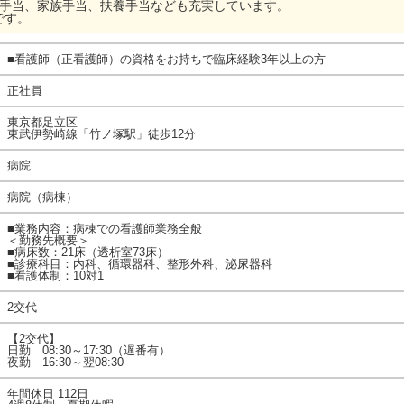
宅手当、家族手当、扶養手当なども充実しています。
です。
■看護師（正看護師）の資格をお持ちで臨床経験3年以上の方
正社員
東京都足立区
東武伊勢崎線「竹ノ塚駅」徒歩12分
病院
病院（病棟）
■業務内容：病棟での看護師業務全般
＜勤務先概要＞
■病床数：21床（透析室73床）
■診療科目：内科、循環器科、整形外科、泌尿器科
■看護体制：10対1
2交代
【2交代】
日勤 08:30～17:30（遅番有）
夜勤 16:30～翌08:30
年間休日 112日