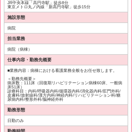
JR中央本線「高円寺駅」徒歩8分
東京メトロ丸ノ内線「新高円寺駅」徒歩15分
施設形態
病院
担当業務
病院（病棟）
仕事内容・勤務先概要
■業務内容：病棟における看護業務全般をお任せ致します。
＜勤務先概要＞
病床数：111床（回復期リハビリテーション病棟60床、一般病
床51床）
診療科目：内科/呼吸器内科/循環器内科/消化器内科/肛門外科/
皮膚科/放射線科/漢方内科/神経内科/リハビリテーション科/糖
尿病内科/整形外科/脳神経外科
勤務形態
日勤のみ
勤務時間