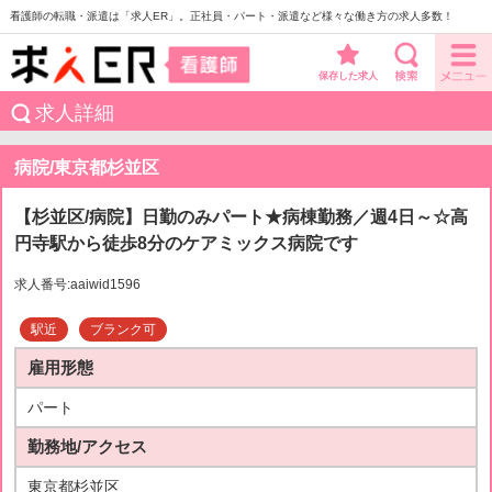
看護師の転職・派遣は「求人ER」。正社員・パート・派遣など様々な働き方の求人多数！
保存した求人
求人詳細
病院/東京都杉並区
【杉並区/病院】日勤のみパート★病棟勤務／週4日～☆高
円寺駅から徒歩8分のケアミックス病院です
求人番号:aaiwid1596
駅近
ブランク可
雇用形態
パート
勤務地/アクセス
東京都杉並区