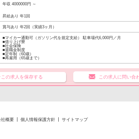
年収 4000000円 ～
昇給あり 年1回
賞与あり 年2回（実績3ヶ月）
■マイカー通勤可（ガソリン代を規定支給） 駐車場代6,000円／月
■借り上げ寮
■社会保険
■退職金制度
■定年制（60歳）
■再雇用（65歳まで）
★この求人を保存する
この求人に問い合
会社概要
個人情報保護方針
サイトマップ