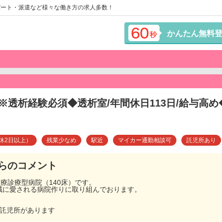
パート・派遣など様々な働き方の求人多数！
かんたん無料
※透析経験必須◆透析室/年間休日113日/給与高め
休2日以上）
残業少なめ
駅近
マイカー通勤相談可
託児所あり
らのコメント
医療診療型病院（140床）です。
域に愛される病院作りに取り組んでおります。
間託児所があります