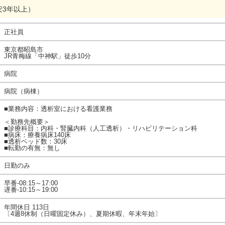
安3年以上）
正社員
東京都昭島市
JR青梅線「中神駅」徒歩10分
病院
病院（病棟）
■業務内容：透析室における看護業務
＜勤務先概要＞
■診療科目：内科・腎臓内科（人工透析）・リハビリテーション科
■病床：療養病床140床
■透析ベッド数：30床
■転勤の有無：無し
日勤のみ
早番-08:15～17:00
遅番-10:15～19:00
年間休日 113日
〔4週8休制（日曜固定休み）、夏期休暇、年末年始〕