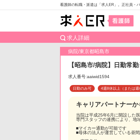
看護師の転職・派遣は「求人ER」。正社員・
求人詳細
病院/東京都昭島市
【昭島市/病院】日勤常勤
求人番号:aaiwid1594
日勤のみ可
4週8休以上（または週
キャリアパートナーか
当院は平成25年6月に開設した
専門スタッフの連携により、地
■マイカー通勤が可能です
■母体の法人が運営している昼