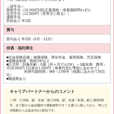
＜諸手当＞
夜勤手当（15,000円/回(正看護師・准看護師問わず)）
住宅手当（12,000円（世帯主に限る））
通勤手当
昇給あり 年1回
賞与
賞与あり 年2回（6月・12月）
待遇・福利厚生
■社会保険完備：健康保険、厚生年金、雇用保険、労災保険
■退職金制度：勤続3年以上
■託児所：対象年齢：0歳（何ヶ月でもOK）～3歳未満 費用：
月18,000円 1日単位1,500円（食事代含む季節にあわせて）
利用可能時間：9時～17時半（残業にあわせて対応
可）
■職員寮あり
キャリアパートナーからのコメント
◇JR「三河島」駅、京成「新三河島」駅、京成「町屋」駅と3駅利用
可、全て駅から徒歩圏内で通勤便利です！大通りに面しており、特に三
河島駅からは徒歩3分と駅近です。