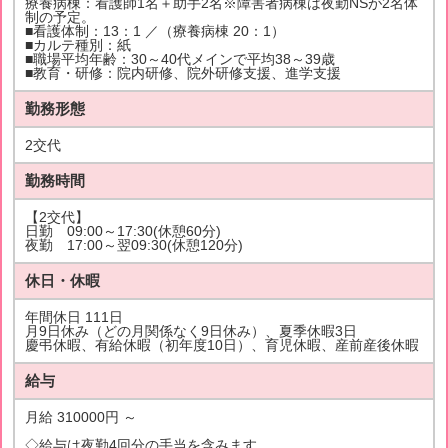
療養病棟：看護師1名＋助手2名※障害者病棟は夜勤NSが2名体
制の予定。
■看護体制：13：1 ／（療養病棟 20：1）
■カルテ種別：紙
■職場平均年齢：30～40代メインで平均38～39歳
■教育・研修：院内研修、院外研修支援、進学支援
勤務形態
2交代
勤務時間
【2交代】
日勤 09:00～17:30(休憩60分)
夜勤 17:00～翌09:30(休憩120分)
休日・休暇
年間休日 111日
月9日休み（どの月関係なく9日休み）、夏季休暇3日
慶弔休暇、有給休暇（初年度10日）、育児休暇、産前産後休暇
給与
月給 310000円 ～
◇給与は夜勤4回分の手当を含みます