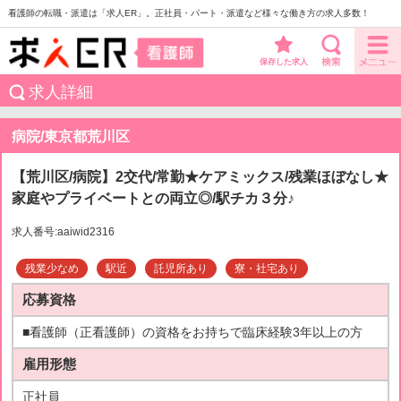
看護師の転職・派遣は「求人ER」。正社員・パート・派遣など様々な働き方の求人多数！
保存した求人
求人詳細
病院/東京都荒川区
【荒川区/病院】2交代/常勤★ケアミックス/残業ほぼなし★
家庭やプライベートとの両立◎/駅チカ３分♪
求人番号:aaiwid2316
残業少なめ
駅近
託児所あり
寮・社宅あり
応募資格
■看護師（正看護師）の資格をお持ちで臨床経験3年以上の方
雇用形態
正社員