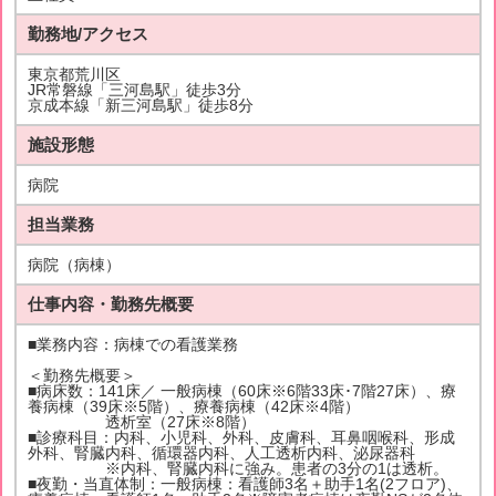
勤務地/アクセス
東京都荒川区
JR常磐線「三河島駅」徒歩3分
京成本線「新三河島駅」徒歩8分
施設形態
病院
担当業務
病院（病棟）
仕事内容・勤務先概要
■業務内容：病棟での看護業務
＜勤務先概要＞
■病床数：141床／ 一般病棟（60床※6階33床･7階27床）、療
養病棟（39床※5階）、療養病棟（42床※4階）
透析室（27床※8階）
■診療科目：内科、小児科、外科、皮膚科、耳鼻咽喉科、形成
外科、腎臓内科、循環器内科、人工透析内科、泌尿器科
※内科、腎臓内科に強み。患者の3分の1は透析。
■夜勤・当直体制：一般病棟：看護師3名＋助手1名(2フロア)、