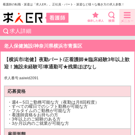
看護師の転職・派遣は「求人ER」。正社員・パート・派遣など様々な働き方の求人多数！
保存した求人
求人詳細
老人保健施設/神奈川県横浜市青葉区
【横浜市/老健】夜勤パート/正看護師★臨床経験3年以上歓
迎！施設未経験可/車通勤可★残業ほぼなし
求人番号:aaiwid2091
応募資格
・週4～5日ご勤務可能な方（夜勤は月8回程度）
・すべての曜日でのシフト勤務が可能な方
・フルタイムのご勤務が可能な方
・看護師資格をお持ちの方
・3年以上のご経験のある方
・3か月以内のご就業が可能な方
雇用形態