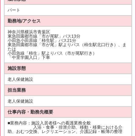
パート
勤務地/アクセス
神奈川県横浜市青葉区
東急田園都市線「市が尾駅」バス13分
小田急小田原線「柿生駅」バス21分
東急田園都市線「市が尾」駅よりバス（柿生駅北口行き）、ま
たは
小田急線「柿生」駅よりバス（市が尾駅行き）
「中里学園入口」下車
施設形態
老人保健施設
担当業務
老人保健施設
仕事内容・勤務先概要
■業務内容：施設入居者様への看護業務全般
入浴・食事・排泄介助、移動・移乗における介
助、おむつ交換、レクリエーション、介護記録・帳簿の整理