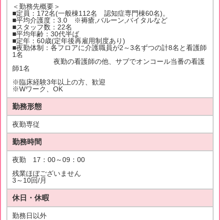
＜勤務先概要＞
■定員：172名(一般棟112名 認知症専門棟60名)。
■平均介護度：3.0 ※褥瘡,バルーン,バイタルなど
■スタッフ数：22名
■平均年齢：30代半ば
■定年：60歳(定年後再雇用制度あり)
■夜勤体制：各フロアに介護職員が2～3名ずつの計8名と看護師
1名
夜勤の看護師の他、サブでオンコール当番の看護
師1名
※臨床経験3年以上の方、歓迎
※Wワーク、OK
勤務形態
夜勤専従
勤務時間
夜勤 17：00～09：00
残業ほぼございません
3～10回/月
休日・休暇
勤務日以外