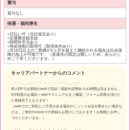
賞与
賞与なし
待遇・福利厚生
○日払い可（当社規定あり）
○交通費全額支給
○時間外手当あり
○有給休暇の取得可（取得条件あり）
○月16日以上のご勤務が2ヵ月を超えて継続される場合は社会保
険の加入が可能です。（派遣先の固定は難しいため、あらかじ
めご了承くださいませ。）
キャリアパートナーからのコメント
…‥・……‥・・・ ・ ・ ・ ・・‥… …‥・
求人ERでは登録がwebで完結！面談や説明会 のお時間は頂きません。
5分程度のお電話＋webでマニュアルをご確認・フォーム回答を頂けた
ら登録完了となります！
（webでのご対応にご不安がある場合やじっくりお話を聞きたい場合な
どは、ご来社やzoomでの登録もお受けしております！お気軽にお申し
つけくださいませ。）
…‥・……‥・・・ ・ ・ ・ ・・‥… …‥・