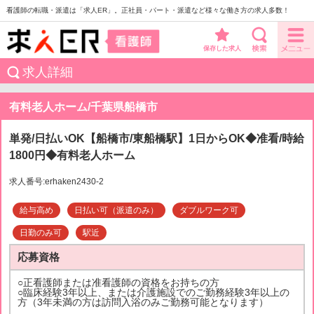
看護師の転職・派遣は「求人ER」。正社員・パート・派遣など様々な働き方の求人多数！
保存した求人
求人詳細
有料老人ホーム/千葉県船橋市
単発/日払いOK【船橋市/東船橋駅】1日からOK◆准看/時給
1800円◆有料老人ホーム
求人番号:erhaken2430-2
給与高め
日払い可（派遣のみ）
ダブルワーク可
日勤のみ可
駅近
応募資格
○正看護師または准看護師の資格をお持ちの方
○臨床経験3年以上、または介護施設でのご勤務経験3年以上の
方（3年未満の方は訪問入浴のみご勤務可能となります）