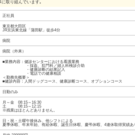
事に取り組んでいます｡
正社員
東京都大田区
JR京浜東北線「蒲田駅」徒歩4分
病院
病院（外来）
■業務内容：健診センターにおける看護業務
・採血、肛門科／婦人科検診介助
・健康診断の結果記入
・電話での健康相談
＜勤務先概要＞
■健診内容：人間ドッグコース、健康診断コース、オプションコース
日勤のみ
月～金 08:15～16:30
土 08:15～12:15
※残業はほとんどありません。
日・祝・土曜午後休み、他シフトによる
夏季休暇、年末年始、有給休暇、誕生日休暇、慶弔休暇、4連休取得実績あ