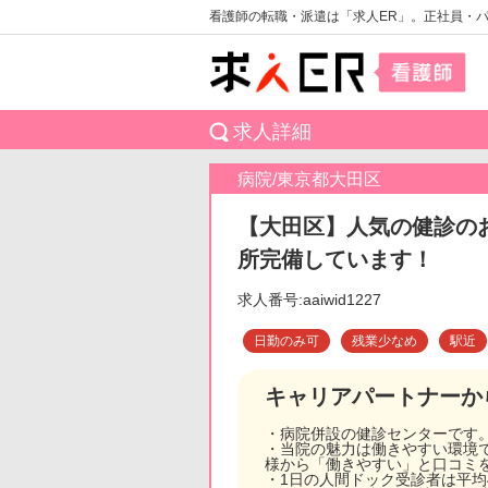
看護師の転職・派遣は「求人ER」。正社員・
求人詳細
病院/東京都大田区
【大田区】人気の健診のお
所完備しています！
求人番号:aaiwid1227
日勤のみ可
残業少なめ
駅近
キャリアパートナーか
・病院併設の健診センターです
・当院の魅力は働きやすい環境
様から「働きやすい」と口コミ
・1日の人間ドック受診者は平均