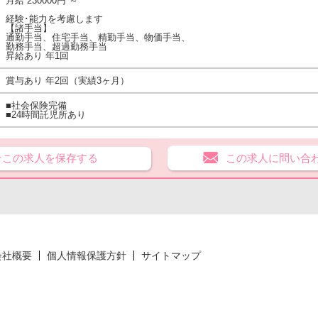
月給 230000円 ～
経験･能力を考慮します
【諸手当】
通勤手当、住宅手当、精勤手当、物価手当、
勤務手当、超過勤務手当
昇給あり 年1回
賞与あり 年2回（実績3ヶ月）
■社会保険完備
■24時間託児所あり
★この求人を保存する
この求人に問い合
会社概要
個人情報保護方針
サイトマップ