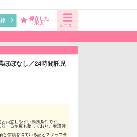
保存した
登録
求人
業ほぼなし／24時間託児
庭と両立しやすい勤務条件です。
に対する制度も整っており、看護師
評価と信頼を得ている証とスタッフ全