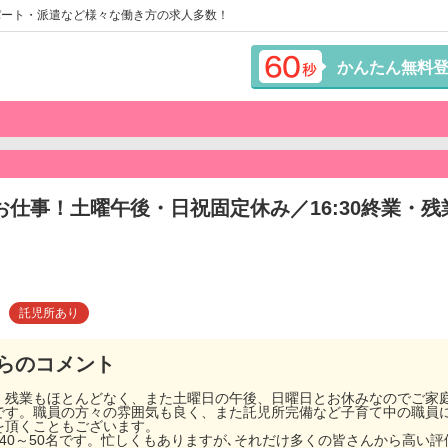
パート・派遣など様々な働き方の求人多数！
かんたん無料
仕事！土曜午後・日祝固定休み／16:30終業・残
託児所あり
らのコメント
。残業もほとんどなく、また土曜日の午後、日曜日とお休みなのでご家
です。職員の方々の雰囲気も良く、また託児所完備など子育て中の職員
を頂くこともございます。
40～50名です。忙しくもありますが､それだけ多くの皆さんから高い