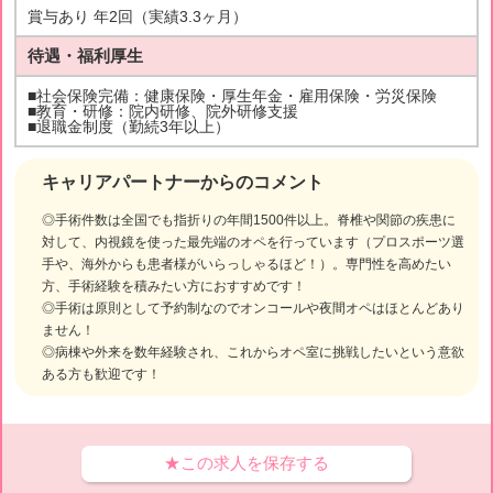
賞与あり 年2回（実績3.3ヶ月）
待遇・福利厚生
■社会保険完備：健康保険・厚生年金・雇用保険・労災保険
■教育・研修：院内研修、院外研修支援
■退職金制度（勤続3年以上）
キャリアパートナーからのコメント
◎手術件数は全国でも指折りの年間1500件以上。脊椎や関節の疾患に
対して、内視鏡を使った最先端のオペを行っています（プロスポーツ選
手や、海外からも患者様がいらっしゃるほど！）。専門性を高めたい
方、手術経験を積みたい方におすすめです！
◎手術は原則として予約制なのでオンコールや夜間オペはほとんどあり
ません！
◎病棟や外来を数年経験され、これからオペ室に挑戦したいという意欲
ある方も歓迎です！
★この求人を保存する