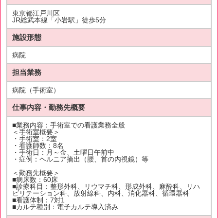
東京都江戸川区
JR総武本線「小岩駅」徒歩5分
施設形態
病院
担当業務
病院（手術室）
仕事内容・勤務先概要
■業務内容：手術室での看護業務全般
＜手術室概要＞
・手術室：2室
・看護師数：8名
・手術日：月～金、土曜日午前中
・症例：ヘルニア摘出（腰、首の内視鏡）等
＜勤務先概要＞
■病床数：60床
■診療科目：整形外科、リウマチ科、形成外科、麻酔科、リハ
ビリテーション科、放射線科、内科、消化器科、循環器科
■看護体制：7対1
■カルテ種別：電子カルテ導入済み