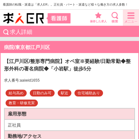
看護師の転職・派遣は「求人ER」。正社員・パート・派遣など様々な働き方の求人多数！
保存した求人
求人詳細
病院/東京都江戸川区
【江戸川区/整形専門病院】オペ室※要経験/日勤常勤◆整
形外科の著名病院◆「小岩駅」徒歩5分
求人番号:aaiwid1655
給与高め
日勤のみ可
駅近
住宅補助あり
教育・研修充実
雇用形態
正社員
勤務地/アクセス