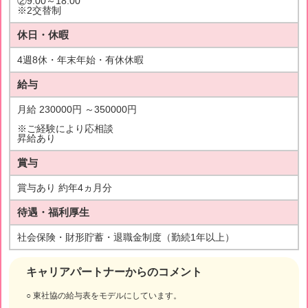
②9:00～18:00
※2交替制
休日・休暇
4週8休・年末年始・有休休暇
給与
月給 230000円 ～350000円
※ご経験により応相談
昇給あり
賞与
賞与あり 約年4ヵ月分
待遇・福利厚生
社会保険・財形貯蓄・退職金制度（勤続1年以上）
キャリアパートナーからのコメント
○ 東社協の給与表をモデルにしています。