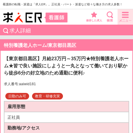
看護師の転職・派遣は「求人ER」。正社員・パート・派遣など様々な働き方の求人多数！
保存した求人
求人詳細
特別養護老人ホーム/東京都目黒区
【東京都目黒区】月給23万円～35万円★特別養護老人ホー
ム★皆で良い施設にしようと一丸となって働いており駅か
ら徒歩6分の好立地のため通勤に便利♪
求人番号:aaiwid181
日勤のみ可
教育・研修充実
雇用形態
正社員
勤務地/アクセス