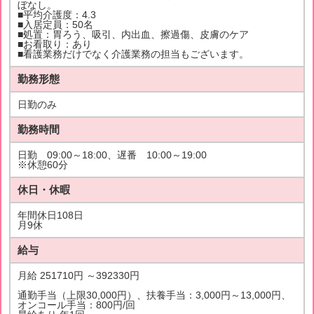
ぼなし。
■平均介護度：4.3
■入居定員：50名
■処置：胃ろう、吸引、内出血、擦過傷、皮膚のケア
■お看取り：あり
■看護業務だけでなく介護業務の担当もございます。
勤務形態
日勤のみ
勤務時間
日勤 09:00～18:00、遅番 10:00～19:00
※休憩60分
休日・休暇
年間休日108日
月9休
給与
月給 251710円 ～392330円
通勤手当（上限30,000円）、扶養手当：3,000円～13,000円、
オンコール手当：800円/回