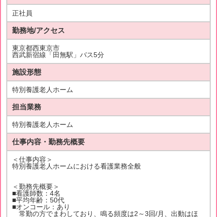
正社員
勤務地/アクセス
東京都西東京市
西武新宿線「田無駅」バス5分
施設形態
特別養護老人ホーム
担当業務
特別養護老人ホーム
仕事内容・勤務先概要
＜仕事内容＞
特別養護老人ホームにおける看護業務全般
＜勤務先概要＞
■看護師数：4名
■平均年齢：50代
■オンコール：あり
常勤の方でまわしており、鳴る頻度は2～3回/月、出動はほ