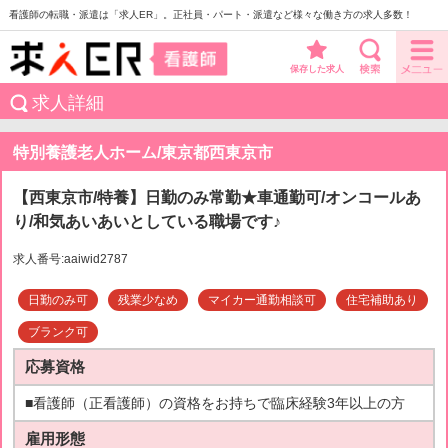
看護師の転職・派遣は「求人ER」。正社員・パート・派遣など様々な働き方の求人多数！
保存した求人
求人詳細
特別養護老人ホーム/東京都西東京市
【西東京市/特養】日勤のみ常勤★車通勤可/オンコールあ
り/和気あいあいとしている職場です♪
求人番号:aaiwid2787
日勤のみ可
残業少なめ
マイカー通勤相談可
住宅補助あり
ブランク可
応募資格
■看護師（正看護師）の資格をお持ちで臨床経験3年以上の方
雇用形態