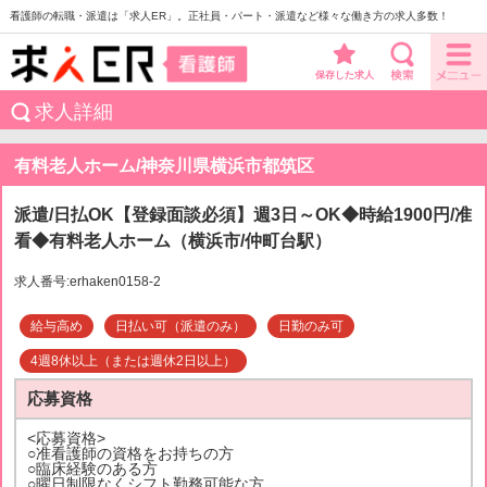
看護師の転職・派遣は「求人ER」。正社員・パート・派遣など様々な働き方の求人多数！
保存した求人
求人詳細
有料老人ホーム/神奈川県横浜市都筑区
派遣/日払OK【登録面談必須】週3日～OK◆時給1900円/准
看◆有料老人ホーム（横浜市/仲町台駅）
求人番号:erhaken0158-2
給与高め
日払い可（派遣のみ）
日勤のみ可
4週8休以上（または週休2日以上）
応募資格
<応募資格>
○准看護師の資格をお持ちの方
○臨床経験のある方
○曜日制限なくシフト勤務可能な方