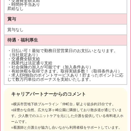
・交通費全額支給
・時間外手当あり
昇給なし
賞与
賞与なし
待遇・福利厚生
・日払い可！最短で勤務日翌営業日のお支払いとなります。
（当社規定あり）
・交通費全額支給
・残業代は法定通り支給
・社会保険の加入が可能です（加入条件あり）
・有給休暇を取得できます。取得実績多数！（取得条件あり）
・求人ER独自のポイントサービスあり！貯まったポイントに応
じて数万円単位のボーナスを支給いたします。
キャリアパートナーからのコメント
○横浜市営地下鉄ブルーライン「仲町台」駅より徒歩約15分です。
○緑豊かな自然、広大な茅ヶ崎公園に隣接しており散歩道が通じていま
す。少人数でのユニットケアを元にした介護を提供している有料老人ホ
ームです。
○看護師と介護士が協力し合いながら利用者様をサポートしています。