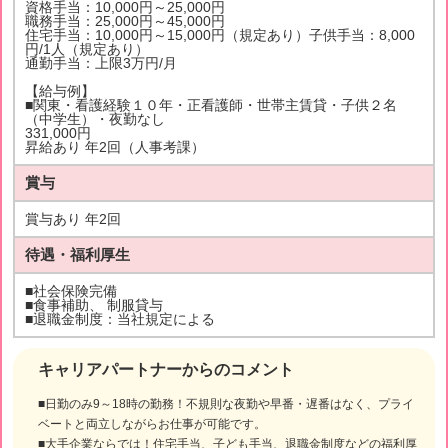
資格手当：10,000円～25,000円
職務手当：25,000円～45,000円
住宅手当：10,000円～15,000円（規定あり）子供手当：8,000
円/1人（規定あり）
通勤手当：上限3万円/月
【給与例】
■関東・看護経験１０年・正看護師・世帯主賃貸・子供２名
（中学生）・夜勤なし
331,000円
昇給あり 年2回（人事考課）
賞与
賞与あり 年2回
待遇・福利厚生
■社会保険完備
■食事補助、 制服貸与
■退職金制度：当社規定による
キャリアパートナーからのコメント
■日勤のみ9～18時の勤務！不規則な夜勤や早番・遅番はなく、プライ
ベートと両立しながらお仕事が可能です。
■大手企業ならでは！住宅手当、子ども手当、退職金制度などの福利厚