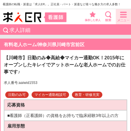
看護師の転職・派遣は「求人ER」。正社員・パート・派遣など様々な働き方の求人多数！
保存した求人
求人詳細
有料老人ホーム/神奈川県川崎市宮前区
【川崎市】日勤のみ◆高給◆マイカー通勤OK！2015年に
オープンしたキレイでアットホームな老人ホームでのお仕
事です♪
求人番号:aaiwid1553
日勤のみ可
マイカー通勤相談可
教育・研修充実
応募資格
■看護師（正看護師）の資格をお持ちで臨床経験3年以上の方
雇用形態