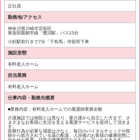
正社員
勤務地/アクセス
神奈川県川崎市宮前区
東急田園都市線「鷺沼駅」バス13分
小杉駅前行きで7分「下有馬」停留所下車
施設形態
有料老人ホーム
担当業務
有料老人ホーム
仕事内容・勤務先概要
■業務内容：有料老人ホームでの看護師業務全般
介護施設では病院とは異なり、要介護から自立した方まで、さ
まざまなお客様に生活を支える看護サービスを提供して頂きま
す。
医療行為が必要な場面は少なく、毎日のバイタルチェックや医
師から処方されている薬の配薬、入浴後のお客様の健康状態に
合わせた処置、日常の健康相談などを行っていただきます。