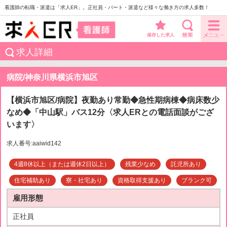
看護師の転職・派遣は「求人ER」。正社員・パート・派遣など様々な働き方の求人多数！
保存した求人
求人詳細
病院/神奈川県横浜市旭区
【横浜市旭区/病院】夜勤あり常勤◆急性期病棟◆病床数少
なめ◆「中山駅」バス12分〈求人ERとの電話面談がござ
います〉
求人番号:aaiwid142
4週8休以上（または週休2日以上）
残業少なめ
託児所あり
住宅補助あり
寮・社宅あり
資格取得支援あり
ブランク可
雇用形態
正社員