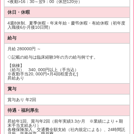
<夜勤>16：30～翌9：00（休憩120分）
休日・休暇
4週8休制、夏季休暇・年末年始・慶弔休暇・有給休暇（初年度
入職後6か月後10日間）
給与
月給 280000円 ～
◇記載の給与は臨床経験3年の方の給与例です。
【病棟】
（給与） 340, 000円以上（手当込）
※夜勤手当20, 000円×月4回程度含む]
昇給あり
賞与
賞与あり 年2回
待遇・福利厚生
昇給年1回、賞与年2回（前年実績3.3か月 ※業績により＋期
末手当支給あり）
各種保険加入、交通費全額支給（社内規定による）、24時間託
児所、学童保育、職員寮